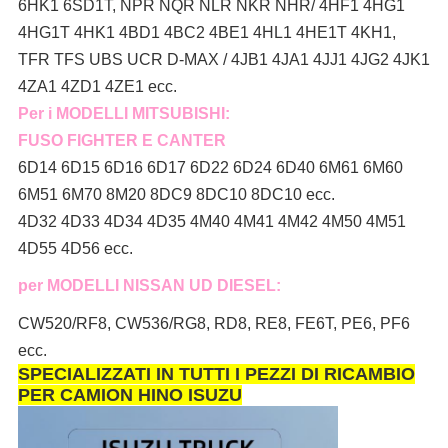
6HK1 6SD1T, NPR NQR NLR NKR NHR/ 4HF1 4HG1
4HG1T 4HK1 4BD1 4BC2 4BE1 4HL1 4HE1T 4KH1,
TFR TFS UBS UCR D-MAX / 4JB1 4JA1 4JJ1 4JG2 4JK1
4ZA1 4ZD1 4ZE1 ecc.
Per i MODELLI MITSUBISHI:
FUSO FIGHTER E CANTER
6D14 6D15 6D16 6D17 6D22 6D24 6D40 6M61 6M60
6M51 6M70 8M20 8DC9 8DC10 8DC10 ecc.
4D32 4D33 4D34 4D35 4M40 4M41 4M42 4M50 4M51
4D55 4D56 ecc.
per MODELLI NISSAN UD DIESEL:
CW520/RF8, CW536/RG8, RD8, RE8, FE6T, PE6, PF6
ecc.
SPECIALIZZATI IN TUTTI I PEZZI DI RICAMBIO
PER CAMION HINO ISUZU