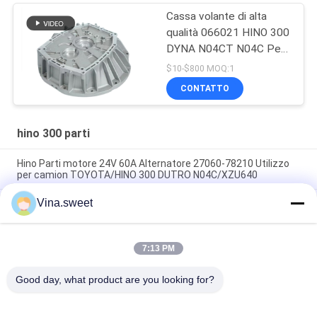
Cassa volante di alta
qualità 066021 HINO 300
DYNA N04CT N04C Per
parti Hino 300
$10-$800 MOQ:1
CONTATTO
hino 300 parti
Hino Parti motore 24V 60A Alternatore 27060-78210 Utilizzo
per camion TOYOTA/HINO 300 DUTRO N04C/XZU640
Vina.sweet
Hino Parti motore Disco di frizione 31250-37171 3125037171
300mm Utilizzo per camion TOYOTA/HINO 300 DUTRO N04C
Hino parti di freno Fermore di legame 45046-37062 45047-
7:13 PM
37052 Utilizzo per camion TOYOTA/HINO 300 EURO4 DYNA
N04C XZU700 WY710
Good day, what product are you looking for?
Categorie popolari
Tutti