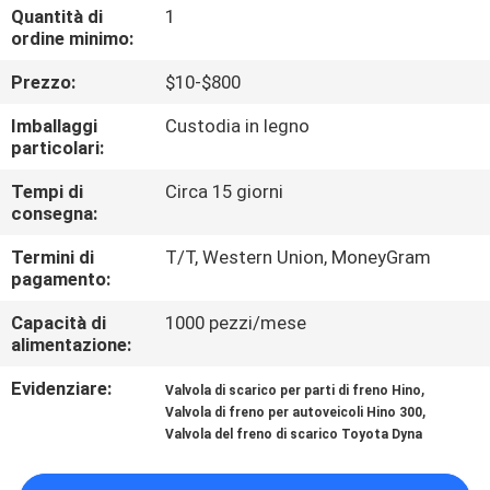
CONTROLLO
Quantità di
1
ordine minimo:
DI
Prezzo:
$10-$800
QUALITÀ
Imballaggi
Custodia in legno
particolari:
CONTATTICI
Tempi di
Circa 15 giorni
consegna:
NOTIZIE
Termini di
T/T, Western Union, MoneyGram
pagamento:
RICHIEDA
Capacità di
1000 pezzi/mese
UNA
alimentazione:
CITAZIONE
Evidenziare:
,
Valvola di scarico per parti di freno Hino
,
Valvola di freno per autoveicoli Hino 300
Valvola del freno di scarico Toyota Dyna
MAPPA
DEL