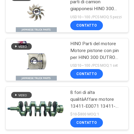
parti di camion
giapponesi HINO 300
DUTRO N04CT N04C
USD10~100 /PCS MOQ:5 pezzi
OEM 16361-78100
CONTATTO
HINO Parti del motore
Motore pistone con pin
per HINO 300 DUTRO
W04D OEM 13216-
USD10~100 /PCS MOQ:1 set
E0020
CONTATTO
8 fori di alta
qualitàAffare motore
13411-E0071 13411-
78080 HINO 300 Dutro
$10-$800 MOQ:1
W04D N04CT
CONTATTO
N04C/Toyota Per parti
Hino 300