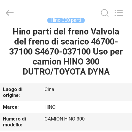
Guangzhou
Shunzheng
Technology
Co.,
Ltd.
Hino 300 parti
All
Rights
Hino parti del freno Valvola
CASA
Reserved.
del freno di scarico 46700-
PRODOTTI
37100 S4670-037100 Uso per
camion HINO 300
CIRCA
DUTRO/TOYOTA DYNA
NOI
Luogo di
Cina
origine:
GIRO
DELLA
Marca:
HINO
FABBRICA
Numero di
CAMION HINO 300
modello: