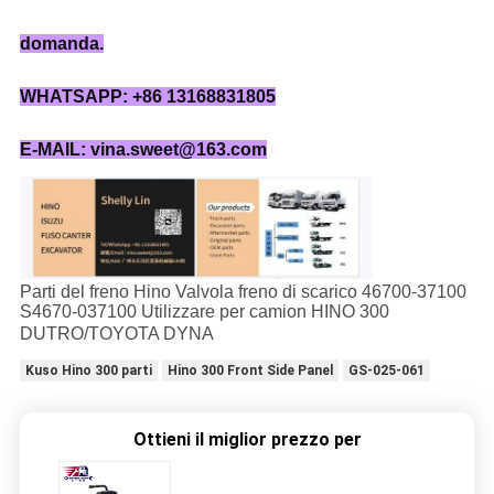
domanda.
WHATSAPP: +86 13168831805
E-MAIL: vina.sweet@163.com
Parti del freno Hino Valvola freno di scarico 46700-37100
S4670-037100 Utilizzare per camion HINO 300
DUTRO/TOYOTA DYNA
Kuso Hino 300 parti
Hino 300 Front Side Panel
GS-025-061
Ottieni il miglior prezzo per