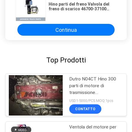
Hino parti del freno Valvola del
freno di scarico 46700-37100
S4670-037100 Uso per camion
HINO 300 DUTRO/TOYOTA DYNA
Continua
Top Prodotti
Dutro N04CT Hino 300
parti di motore di
trasmissione
dell'Assemblea
USD1-5000/PCS MOQ:1pcs
CONTATTO
Ventola del motore per