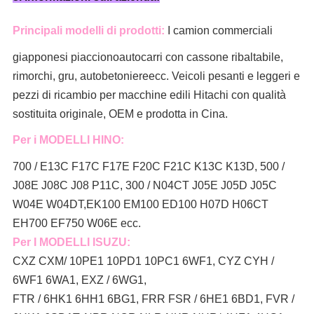
Principali modelli di prodotti:
I camion commerciali
giapponesi piacciono
autocarri con cassone ribaltabile,
rimorchi, gru, autobetoniere
ecc. Veicoli pesanti e leggeri e
pezzi di ricambio per macchine edili Hitachi con qualità
sostituita originale, OEM e prodotta in Cina.
Per i MODELLI HINO:
700 / E13C F17C F17E F20C F21C K13C K13D, 500 /
J08E J08C J08 P11C, 300 / N04CT J05E J05D J05C
W04E W04DT,
EK100 EM100 ED100 H07D H06CT
EH700 EF750 W06E ecc.
Per I MODELLI ISUZU:
CXZ CXM/ 10PE1 10PD1 10PC1 6WF1, CYZ CYH /
6WF1 6WA1, EXZ / 6WG1,
FTR / 6HK1 6HH1 6BG1, FRR FSR / 6HE1 6BD1, FVR /