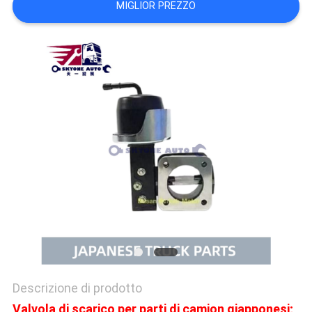
MIGLIOR PREZZO
SITO
PRIVACY
POLICY
Descrizione di prodotto
Valvola di scarico per parti di camion giapponesi;