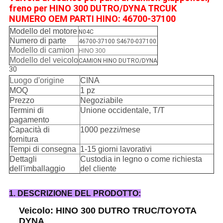
freno per HINO 300 DUTRO/DYNA TRCUK
NUMERO OEM PARTI HINO: 46700-37100
Modello del motore
N04C
Numero di parte
46700-37100 S4670-037100
Modello di camion
HINO 300
Modello del veicolo
CAMION HINO DUTRO/DYNA
30
Luogo d'origine
CINA
MOQ
1 pz
Prezzo
Negoziabile
Termini di
Unione occidentale, T/T
pagamento
Capacità di
1000 pezzi/mese
fornitura
Tempi di consegna
1-15 giorni lavorativi
Dettagli
Custodia in legno o come richiesta
dell'imballaggio
del cliente
1. DESCRIZIONE DEL PRODOTTO:
Veicolo: HINO 300 DUTRO TRUC/TOYOTA
DYNA