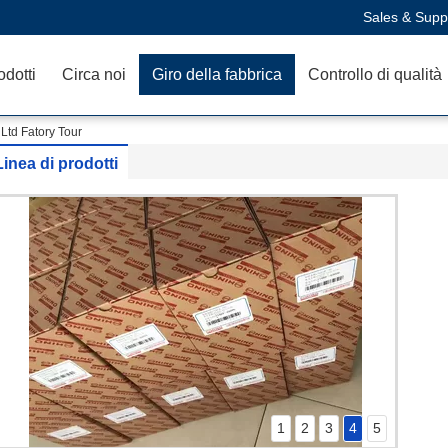
Sales & Supp
odotti
Circa noi
Giro della fabbrica
Controllo di qualità
td Fatory Tour
Linea di prodotti
1
2
3
4
5