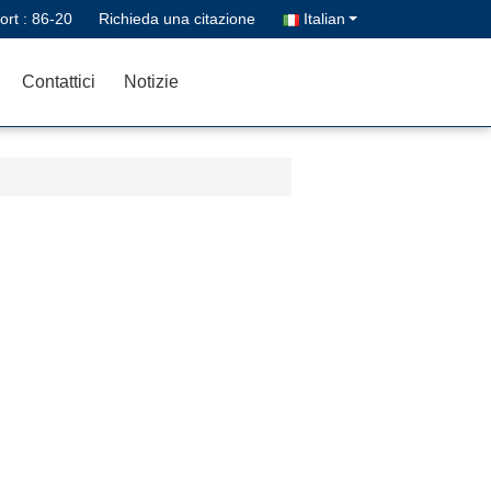
ort :
86-20
Richieda una citazione
Italian
Contattici
Notizie