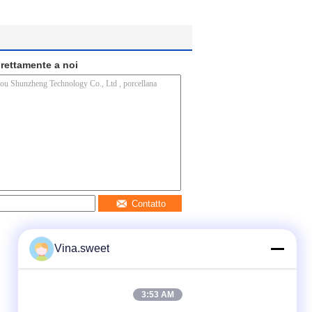
direttamente a noi
Contatto
Vina.sweet
3:53 AM