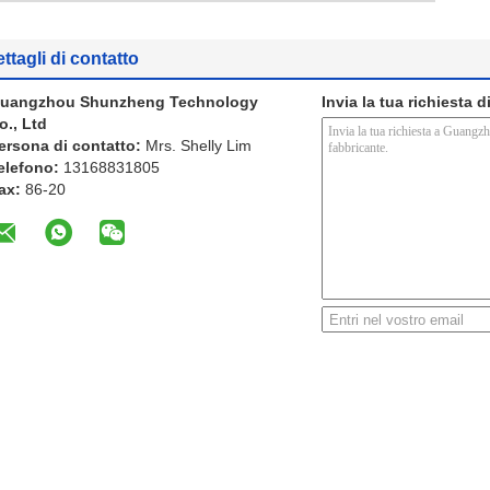
ttagli di contatto
uangzhou Shunzheng Technology
Invia la tua richiesta 
o., Ltd
ersona di contatto:
Mrs. Shelly Lim
elefono:
13168831805
ax:
86-20