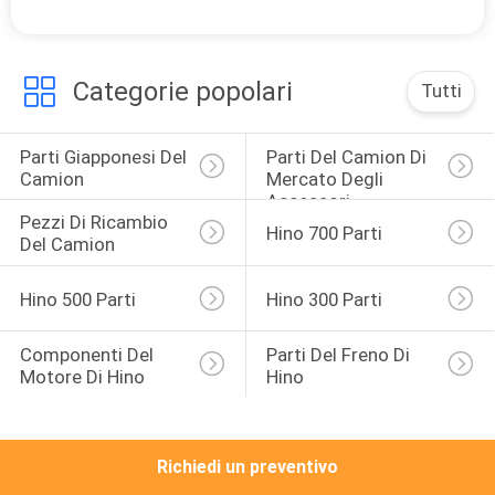
CONTROLLO
DI
QUALITÀ
Categorie popolari
Tutti
CONTATTICI
Parti Giapponesi Del 
Parti Del Camion Di 
Camion
Mercato Degli 
Accessori
Pezzi Di Ricambio 
NOTIZIE
Hino 700 Parti
Del Camion
RICHIEDA
Hino 500 Parti
Hino 300 Parti
UNA
Componenti Del 
Parti Del Freno Di 
CITAZIONE
Motore Di Hino
Hino
MAPPA
Richiedi un preventivo
DEL