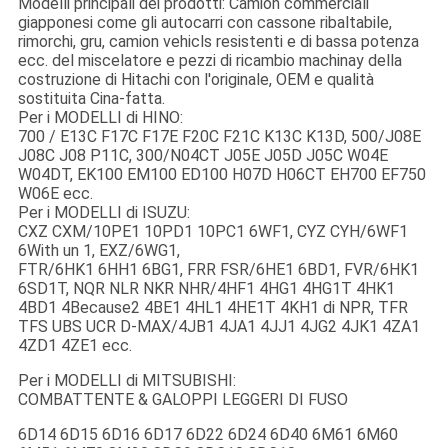
Modelli principali dei prodotti: Camion commerciali
giapponesi come gli autocarri con cassone ribaltabile,
rimorchi, gru, camion vehicls resistenti e di bassa potenza
ecc. del miscelatore e pezzi di ricambio machinay della
costruzione di Hitachi con l'originale, OEM e qualità
sostituita Cina-fatta.
Per i MODELLI di HINO:
700 / E13C F17C F17E F20C F21C K13C K13D, 500/J08E
J08C J08 P11C, 300/N04CT J05E J05D J05C W04E
W04DT, EK100 EM100 ED100 H07D H06CT EH700 EF750
W06E ecc.
Per i MODELLI di ISUZU:
CXZ CXM/10PE1 10PD1 10PC1 6WF1, CYZ CYH/6WF1
6With un 1, EXZ/6WG1,
FTR/6HK1 6HH1 6BG1, FRR FSR/6HE1 6BD1, FVR/6HK1
6SD1T, NQR NLR NKR NHR/4HF1 4HG1 4HG1T 4HK1
4BD1 4Because2 4BE1 4HL1 4HE1T 4KH1 di NPR, TFR
TFS UBS UCR D-MAX/4JB1 4JA1 4JJ1 4JG2 4JK1 4ZA1
4ZD1 4ZE1 ecc.
Per i MODELLI di MITSUBISHI:
COMBATTENTE & GALOPPI LEGGERI DI FUSO
6D14 6D15 6D16 6D17 6D22 6D24 6D40 6M61 6M60