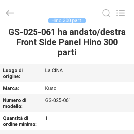
Guangzhou
Shunzheng
Technology
Co.,
Ltd.
Hino 300 parti
All
Rights
GS-025-061 ha andato/destra
CASA
Reserved.
Front Side Panel Hino 300
PRODOTTI
parti
CIRCA
Luogo di
La CINA
origine:
NOI
Marca:
Kuso
GIRO
Numero di
GS-025-061
modello:
DELLA
FABBRICA
Quantità di
1
ordine minimo: