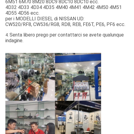
6M51 6M70 8M20 8DC9 8DC10 8DC10 ecc.
4D32 4D33 4D34 4D35 4M40 4M41 4M42 4M50 4M51
4D55 4D56 ecc.
per i MODELLI DIESEL di NISSAN UD:
CW520/RF8, CW536/RG8, RD8, RE8, FE6T, PE6, PF6 ecc.
Senta libero prego per contattarci se avete qualunque
4.
indagine.