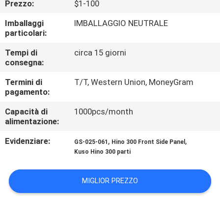
Prezzo:
$1-100
CONTROLLO
DI
Imballaggi
IMBALLAGGIO NEUTRALE
particolari:
QUALITÀ
Tempi di
circa 15 giorni
consegna:
CONTATTICI
Termini di
T/T, Western Union, MoneyGram
pagamento:
NOTIZIE
Capacità di
1000pcs/month
alimentazione:
RICHIEDA
Evidenziare:
,
,
GS-025-061
Hino 300 Front Side Panel
UNA
Kuso Hino 300 parti
CITAZIONE
MIGLIOR PREZZO
MAPPA
DEL