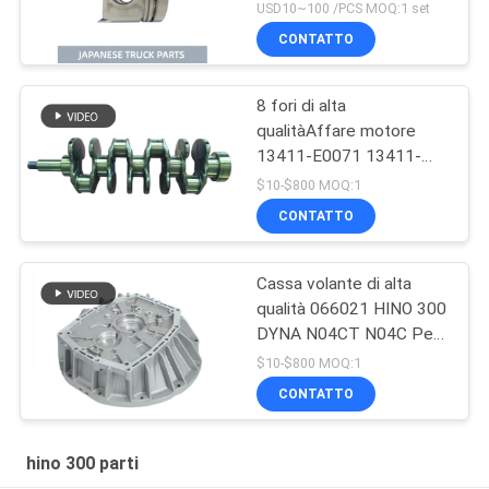
W04D OEM 13216-
USD10~100 /PCS MOQ:1 set
E0020
CONTATTO
8 fori di alta
qualitàAffare motore
13411-E0071 13411-
78080 HINO 300 Dutro
$10-$800 MOQ:1
W04D N04CT
CONTATTO
N04C/Toyota Per parti
Hino 300
Cassa volante di alta
qualità 066021 HINO 300
DYNA N04CT N04C Per
parti Hino 300
$10-$800 MOQ:1
CONTATTO
hino 300 parti