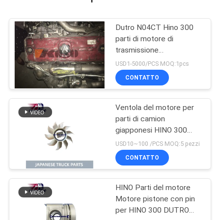
Dutro N04CT Hino 300
parti di motore di
trasmissione
dell'Assemblea
USD1-5000/PCS MOQ:1pcs
CONTATTO
Ventola del motore per
parti di camion
giapponesi HINO 300
DUTRO N04CT N04C
USD10~100 /PCS MOQ:5 pezzi
OEM 16361-78100
CONTATTO
HINO Parti del motore
Motore pistone con pin
per HINO 300 DUTRO