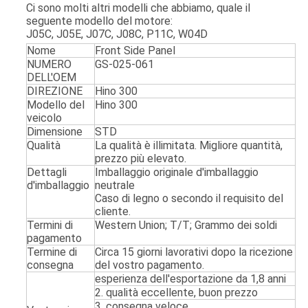
Ci sono molti altri modelli che abbiamo, quale il
seguente modello del motore:
J05C, J05E, J07C, J08C, P11C, W04D
Nome
Front Side Panel
NUMERO
GS-025-061
DELL'OEM
DIREZIONE
Hino 300
Modello del
Hino 300
veicolo
Dimensione
STD
Qualità
La qualità è illimitata. Migliore quantità,
prezzo più elevato.
Dettagli
Imballaggio originale d'imballaggio
d'imballaggio
neutrale
Caso di legno o secondo il requisito del
cliente.
Termini di
Western Union; T/T; Grammo dei soldi
pagamento
Termine di
Circa 15 giorni lavorativi dopo la ricezione
consegna
del vostro pagamento.
esperienza dell'esportazione da 1,8 anni
2. qualità eccellente, buon prezzo
3. consegna veloce