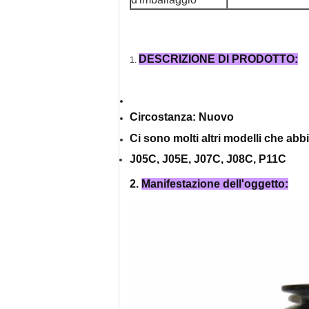
DESCRIZIONE DI PRODOTTO:
1.
Circostanza: Nuovo
Ci sono molti altri modelli che ab
J05C, J05E, J07C, J08C, P11C
2.
Manifestazione dell'oggetto: