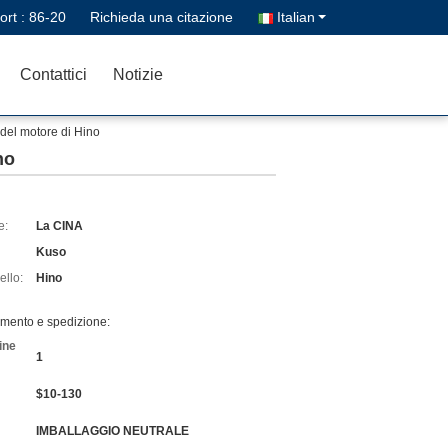
ort :
86-20
Richieda una citazione
Italian
Contattici
Notizie
l motore di Hino
no
e:
La CINA
Kuso
llo:
Hino
amento e spedizione:
ine
1
$10-130
IMBALLAGGIO NEUTRALE