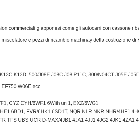
ion commerciali giapponesi come
gli autocarri con cassone riba
l
miscelatore
e pezzi di ricambio machinay della costruzione di H
K13C K13D, 500/J08E J08C J08 P11C, 300/N04CT J05E J0
EF750 W06E ecc.
1, CYZ CYH/6WF1 6With un 1, EXZ/6WG1,
6HE1 6BD1, FVR/6HK1 6SD1T, NQR NLR NKR NHR/4HF1 4H
FR TFS UBS UCR D-MAX/4JB1 4JA1 4JJ1 4JG2 4JK1 4ZA1 4