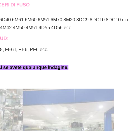
ERI DI FUSO
 6D40 6M61 6M60 6M51 6M70 8M20 8DC9 8DC10 8DC10 ecc.
4M42 4M50 4M51 4D55 4D56 ecc.
 UD:
 FE6T, PE6, PF6 ecc.
ci se avete qualunque indagine.