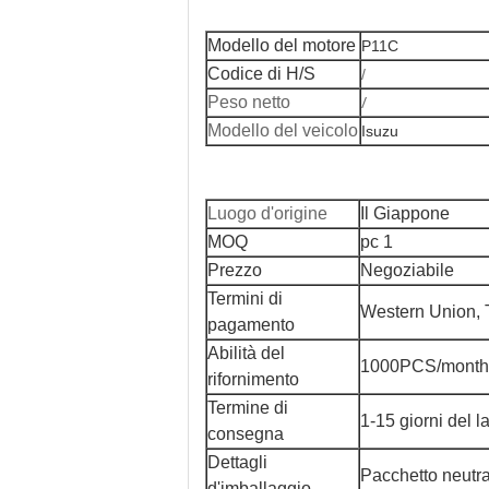
Modello del motore
P11C
Codice di H/S
/
/
Peso netto
Modello del veicolo
Isuzu
Luogo d'origine
Il Giappone
MOQ
pc 1
Prezzo
Negoziabile
Termini di
Western Union, 
pagamento
Abilità del
1000PCS/month
rifornimento
Termine di
1-15 giorni del l
consegna
Dettagli
Pacchetto neutra
d'imballaggio