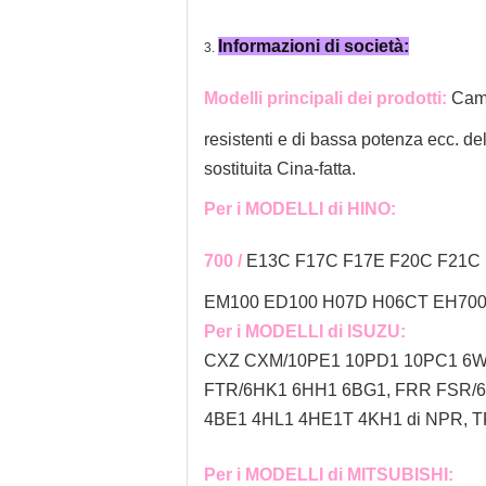
Informazioni di società:
3.
Modelli principali dei prodotti:
Cam
resistenti e di bassa potenza ecc. de
sostituita Cina-fatta.
Per i MODELLI di HINO:
700 /
E13C F17C F17E F20C F21C 
EM100 ED100 H07D H06CT EH700 
Per i MODELLI di ISUZU:
CXZ CXM/10PE1 10PD1 10PC1 6WF
FTR/6HK1 6HH1 6BG1, FRR FSR/
4BE1 4HL1 4HE1T 4KH1 di NPR, T
Per i MODELLI di MITSUBISHI: