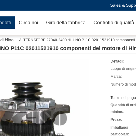
Sales & Supp
odotti
Circa noi
Giro della fabbrica
Controllo di qualità
di Hino
ALTERNATORE 27040-2400 di HINO P11C 02011521910 componenti de
NO P11C 02011521910 componenti del motore di Hi
Dettagli:
Luogo di origin
Marca:
Numero di mode
Termini di pag
Quantità di ord
minimo:
Prezzo:
Imballaggi
particolari: