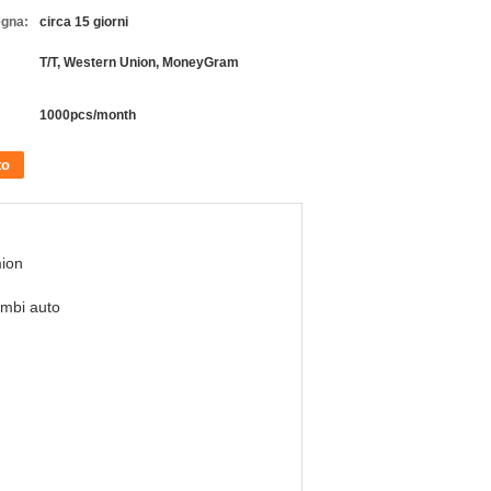
egna:
circa 15 giorni
T/T, Western Union, MoneyGram
1000pcs/month
to
ion
mbi auto