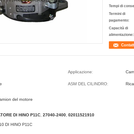
Tempi di cons
Termini di
pagamento:
Capacità di
alimentazione:
Contat
Applicazione:
Cam
e
ASM DEL CILINDRO:
Rica
 camion del motore
TORE DI HINO P11C
,
27040-2400
,
02011521910
0 DI HINO P11C