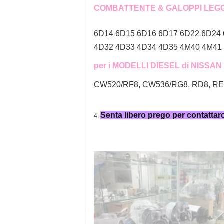
COMBATTENTE & GALOPPI LEGG
6D14 6D15 6D16 6D17 6D22 6D24
4D32 4D33 4D34 4D35 4M40 4M41 
per i MODELLI DIESEL di NISSAN
CW520/RF8, CW536/RG8, RD8, RE8,
Senta libero prego per contattar
4.