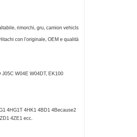
ltabile, rimorchi, gru, camion
vehicls
itachi con l'originale, OEM e qualità
5D J05C W04E W04DT, EK100
G1 4HG1T 4HK1 4BD1 4Because2
ZD1 4ZE1 ecc.