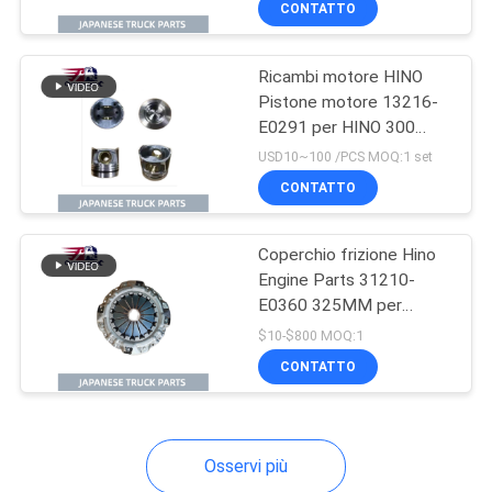
CONTATTO
28
Truck Hino Motor Parts
Isuzu Brake Parts
Ricambi motore HINO
Pistone motore 13216-
E0291 per HINO 300
N04C Nuovo modello
USD10~100 /PCS MOQ:1 set
OEM 13216-E0291
CONTATTO
8
Coperchio frizione Hino
Engine Parts 31210-
E0360 325MM per
Isuzu Body Parts
camion HINO 300
$10-$800 MOQ:1
DUTRO N04C J05C
CONTATTO
W06C
Osservi più
21