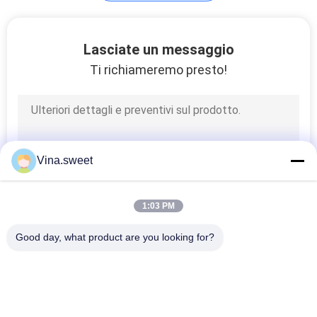
Parti di Isuzu NPR
Lasciate un messaggio
Ti richiameremo presto!
36
Vina.sweet
Isuzu Forward Parts
1:03 PM
Good day, what product are you looking for?
Categorie popolari
Tutti
20
Parti Giapponesi Del 
Parti Del Camion Di 