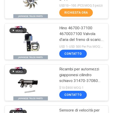
DUTRO N04CT N04C
SITO
USD10~100 /PCS MOQ:5 pezzi
OEM 16361-78100
RICHIESTA ORA
185
PRIVACY
Hino 46700-37100
POLICY
Hino 500 parti
4670037100 Valvola
d'aria del freno di scarico
per HINO 300
USD 1- USD 500 Per Pcs MOQ:1 pz
DUTRO/DYNA OEM
CONTATTO
S4670-037100 Ricambi
per autocarri giapponesi
Ricambi per automezzi
76
giapponesi cilindro
schiavo 31470-37080
hino 300 parti
31470-37081 Per HINO
$10-$800 MOQ:1
300 DYNA TOYOTA
CONTATTO
Ricambi per automezzi
Hino
Sensore di velocità per