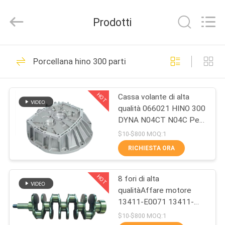
Guangzhou
Shunzheng
Technology
Prodotti
Co.,
Ltd.
All
Rights
CASA
Reserved.
176
Porcellana hino 300 parti
Parti giapponesi del
PRODOTTI
camion
HOT
Cassa volante di alta
qualità 066021 HINO 300
CIRCA
DYNA N04CT N04C Per
NOI
parti Hino 300
$10-$800 MOQ:1
RICHIESTA ORA
51
GIRO
Parti del camion di
HOT
8 fori di alta
DELLA
qualitàAffare motore
FABBRICA
mercato degli
13411-E0071 13411-
78080 HINO 300 Dutro
$10-$800 MOQ:1
accessori