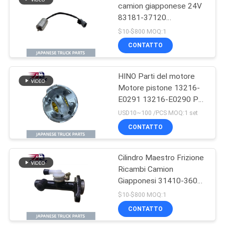
camion giapponese 24V
83181-37120
73
8318137120 per HINO
$10-$800 MOQ:1
300 DYNA TOYOTA
Componenti del
CONTATTO
XZU344 Parti di camion
motore di Hino
Hino
HINO Parti del motore
Motore pistone 13216-
E0291 13216-E0290 Per
HINO 300 N04C Nuovo
USD10~100 /PCS MOQ:1 set
modello OEM 13216-
CONTATTO
22
E0291
Parti del freno di
Cilindro Maestro Frizione
Ricambi Camion
Hino
Giapponesi 31410-36060
31410-36061 Per
$10-$800 MOQ:1
Camion HINO 300 DYNA
CONTATTO
S05C N04C Ricambi