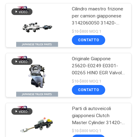
Motore Hino
Cilindro maestro frizione
17
per camion giapponese
Parti del corpo di
3142060050 31420-
60050 per camion
$10-$800 MOQ:1
Hino
TOYOTA/HINO 300
CONTATTO
DYNA, parti motore Hino
Originale Giappone
25620-E0249 E0301-
00265 HINO EGR Valvola
62
di scarico Assy per HINO
$10-$800 MOQ:1
300 J05E J08E SK350-
CONTATTO
ISUZU Engine Parts
10 Turck Ricambi per
camion giapponesi di alta
qualità
Parti di autoveicoli
giapponesi Clutch
Master Cylinder 31420-
37141 31420-37142 Per
$10-$800 MOQ:1
HINO 300 DYNA N04C