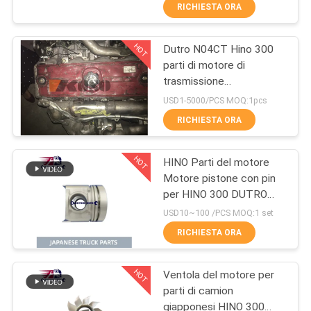
W04D N04CT
CONTROLLO
RICHIESTA ORA
N04C/Toyota Per parti
DI
Hino 300
HOT
Dutro N04CT Hino 300
QUALITÀ
32
parti di motore di
trasmissione
Pezzi di ricambio
CONTATTICI
dell'Assemblea
USD1-5000/PCS MOQ:1pcs
del camion
RICHIESTA ORA
NOTIZIE
HOT
HINO Parti del motore
Motore pistone con pin
RICHIEDA
per HINO 300 DUTRO
123
UNA
W04D OEM 13216-
USD10~100 /PCS MOQ:1 set
E0020
CITAZIONE
RICHIESTA ORA
Hino 700 parti
HOT
Ventola del motore per
MAPPA
parti di camion
DEL
giapponesi HINO 300