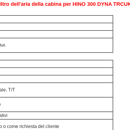
l filtro dell'aria della cabina per HINO 300 DYNA 
YNA
ale, T/T
e
tivi
o o come richiesta del cliente