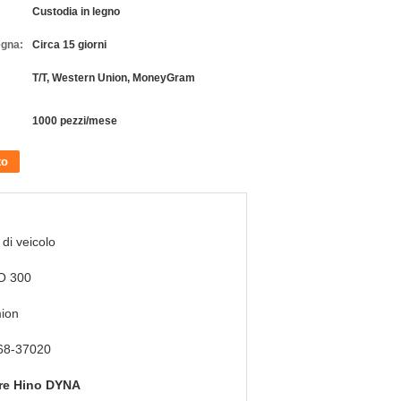
Custodia in legno
egna:
Circa 15 giorni
T/T, Western Union, MoneyGram
1000 pezzi/mese
to
 di veicolo
O 300
ion
68-37020
tore Hino DYNA