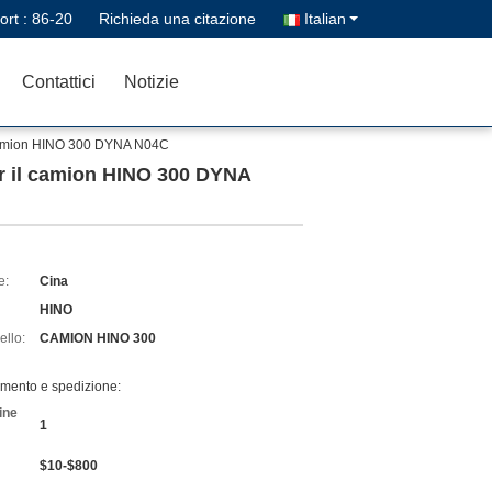
ort :
86-20
Richieda una citazione
Italian
Contattici
Notizie
il camion HINO 300 DYNA N04C
per il camion HINO 300 DYNA
e:
Cina
HINO
llo:
CAMION HINO 300
amento e spedizione:
ine
1
$10-$800