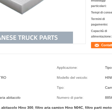
Imballaggi
particolari:
Tempi di cons
Termini di
pagamento:
Capacità di
alimentazione:
Contat
Applicazione:
Tipo
TRO
Modello del veicolo:
HIN
Tipo:
Cam
'aria abitacolo
Numero di parte:
885
ia abitacolo Hino 300
,
filtro aria camion Hino N04C
,
filtro parti mo