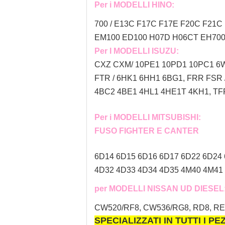
Per i MODELLI HINO:
700 / E13C F17C F17E F20C F21C 
EM100 ED100 H07D H06CT EH700 
Per I MODELLI ISUZU:
CXZ CXM/ 10PE1 10PD1 10PC1 6W
FTR / 6HK1 6HH1 6BG1, FRR FSR
4BC2 4BE1 4HL1 4HE1T 4KH1, TFR
Per i MODELLI MITSUBISHI:
FUSO FIGHTER E CANTER
6D14 6D15 6D16 6D17 6D22 6D24
4D32 4D33 4D34 4D35 4M40 4M41 
per MODELLI NISSAN UD DIESEL
CW520/RF8, CW536/RG8, RD8, RE8,
SPECIALIZZATI IN TUTTI I P