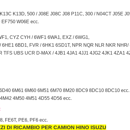
K13C K13D, 500 / J08E J08C J08 P11C, 300 / N04CT J05E 
EF750 W06E ecc.
F1, CYZ CYH / 6WF1 6WA1, EXZ / 6WG1,
 / 6HE1 6BD1, FVR / 6HK1 6SD1T, NPR NQR NLR NKR NHR
 TFS UBS UCR D-MAX / 4JB1 4JA1 4JJ1 4JG2 4JK1 4ZA1 4
 6D40 6M61 6M60 6M51 6M70 8M20 8DC9 8DC10 8DC10 ecc.
4M42 4M50 4M51 4D55 4D56 ecc.
:
 FE6T, PE6, PF6 ecc.
EZZI DI RICAMBIO PER CAMION HINO ISUZU