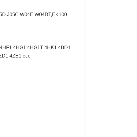
J05D J05C W04E W04DT,
EK100
/ 4HF1 4HG1 4HG1T 4HK1 4BD1
ZD1 4ZE1 ecc.