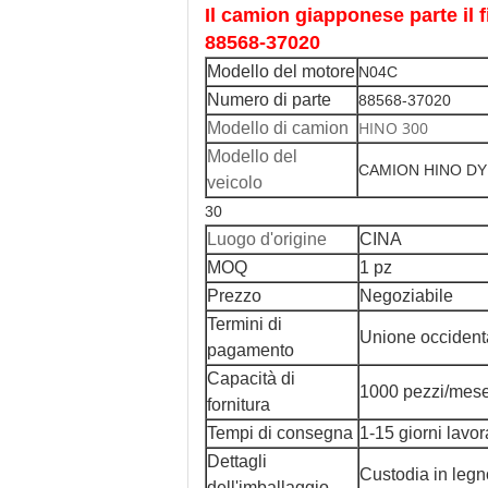
Il camion giapponese parte i
88568-37020
Modello del motore
N04C
Numero di parte
88568-37020
HINO 300
Modello di camion
Modello del
CAMION HINO D
veicolo
30
Luogo d'origine
CINA
MOQ
1 pz
Prezzo
Negoziabile
Termini di
Unione occident
pagamento
Capacità di
1000 pezzi/mes
fornitura
Tempi di consegna
1-15 giorni lavora
Dettagli
Custodia in legn
dell'imballaggio