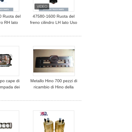
 Ruota del
47580-1600 Ruota del
dro RH lato
freno cilindro LH lato Uso
r HINO 300
per camion HINO FC500
OYOTA
FD
parti di
apponesi
rpo cape di
Metallo Hino 700 pezzi di
lampada dei
ricambio di Hino della
o HINO 700
griglia per il camion