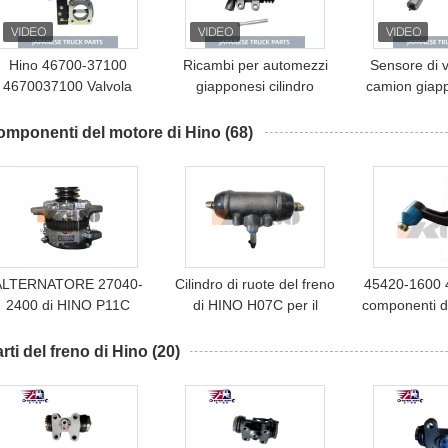
Hino 46700-37100
Ricambi per automezzi
Sensore di v
4670037100 Valvola
giapponesi cilindro
camion giap
'aria del freno di scarico
schiavo 31470-37080
83181-
per HINO 300
31470-37081 Per HINO
8318137120
omponenti del motore di Hino
(68)
DUTRO/DYNA OEM
300 DYNA TOYOTA
300 DYNA
S4670-037100 Ricambi
Ricambi per automezzi
XZU344 Part
er autocarri giapponesi
Hino
Hi
ALTERNATORE 27040-
Cilindro di ruote del freno
45420-1600 
2400 di HINO P11C
di HINO H07C per il
componenti d
02011521910
camion del trattore di
BOLT Hino
omponenti del motore di
HINO
rti del freno di Hino
(20)
Hino