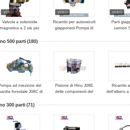
Valvola a solenoide
Ricambi per autoveicoli
Parti giap
magnetica a 2 vie per
giapponesi Pompa di
camion S
parti di camion
cambio 43431-76000
accoppiame
iapponesi 26335-Z0003
43431-0042 Per
E0090 per 
no 500 parti
(180)
VN-188 per camion
autoveicoli HINO
P11C HINO 
INO/NISSAN UD, parti
PROFIA / FUSO /
PARTI di
motore Hino
NISSAN UD
Pompa ad iniezione del
Pistone di Hino J08E
Ricambi a
uardia forestale J08C di
delle componenti del
dell'albero 
INO 500 Hino 500 parti
motore del camion
guardia fores
S130A-E0101
HINO 50
no 300 parti
(71)