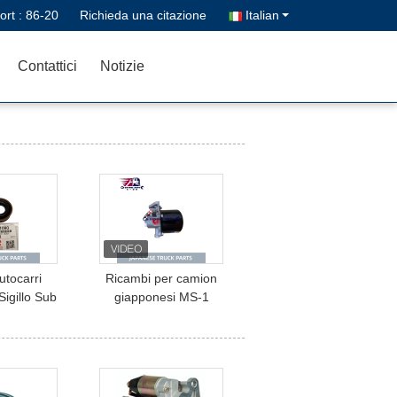
ort :
86-20
Richieda una citazione
Italian
Contattici
Notizie
autocarri
Ricambi per camion
Sigillo Sub
giapponesi MS-1
ione S2307-
Essiccatore d'aria 47500-
741090 Per
Z9229 47500-NY027
INO/TOYOTA
47500-00Z64 47500-
E13C
02Z25 per camion
NISSAN UD CW520