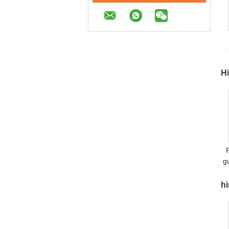
g
Hi
H
g
H
hi