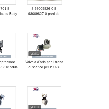
701 8-
8-98009826-0 8-
Isuzu Body
98009827-0 parti del
dlamp For
camion di 4HF1 4HG1
 NPR
NPR ELF
pressore
Valvola d'aria per il freno
 8-98187308-
di scarico per ISUZU
U NPR 700P
NPR NQR 4HK1 OEM 8-
ca HNTC
98227170-0