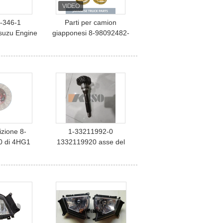
-346-1
Parti per camion
Isuzu Engine
giapponesi 8-98092482-
 testata di
1 8980924821 Cassa del
ndro
filtro del sedimento del
carburante per camion
ISUZU FVR FVZ FSR
6HK1 Parti motore Isuzu
rizione 8-
1-33211992-0
0 di 4HG1
1332119920 asse del
1490 Isuzu
Top Gear della
Parts
trasmissione di ISUZU
CXZ CYZ EXZ