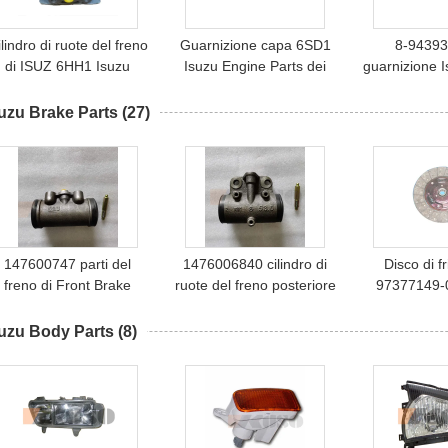
lindro di ruote del freno
Guarnizione capa 6SD1
8-94393
di ISUZ 6HH1 Isuzu
Isuzu Engine Parts dei
guarnizione 
Engine Parts
ricambi auto
Parts della
cili
uzu Brake Parts
(27)
147600747 parti del
1476006840 cilindro di
Disco di f
freno di Front Brake
ruote del freno posteriore
97377149-
Wheel Cylinder Isuzu
di 1-47600684-0 ISUZU
NPR 897377
CXZ81 10PE1
Brake 
suzu Body Parts
(8)