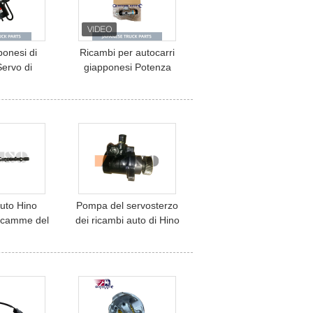
ponesi di
Ricambi per autocarri
ervo di
giapponesi Potenza
nto 32897-
28MM LH Pompa di
E13C E13CT
cambio 654-01045 9365-
700 PROFIA
0046 ME670042 Per
 camion
MITSUBIHIS FUSO
FV418
uto Hino
Pompa del servosterzo
a camme del
dei ricambi auto di Hino
tale J08C di
Dutro per HINO P11C
0 parti