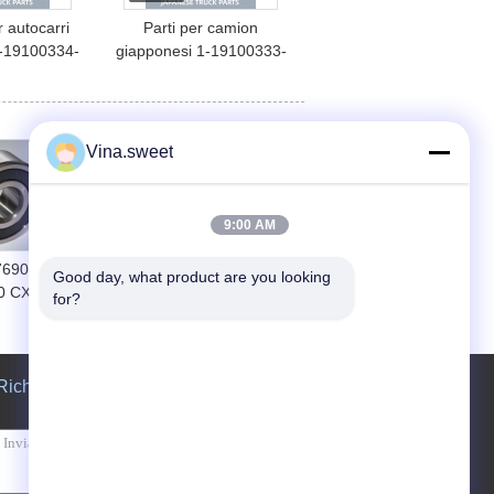
 autocarri
Parti per camion
1-19100334-
giapponesi 1-19100333-
2 Pompa di
1 1-19100333-5
ne d'aria
Compressore d'aria
UZU CYZ51K
EURO 3 Assy per ISUZU
ca HNTC
CYZ51K CXZ51K Marca
Vina.sweet
HNTC
9:00 AM
690 1-
L'acqua dell'entrata del
Good day, what product are you looking 
0 CXZ81K
radiatore annaffia
for?
10PE1 Isuzu
1214378361
Parts
1214370251 1-
21437836-1 1-
21437025-1
Richiedere un preventivo