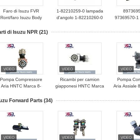
Faro di Isuzu FVR
1-82210259-0 lampada
8973695
Ront/faro Isuzu Body
d'angolo 1-82210260-0
97369570-1 
Parts
per ISUZU GIGA CXZ
Parts Hea
CYZ CYH
Isuzu
rti di Isuzu NPR
(21)
Pompa Compressore
Ricambi per camion
Pompa Com
Aria HNTC Marca 8-
giapponesi HNTC Marca
Aria Assiale
7431826-0 per Camion
8-98302838-0
0 per ISUZ
ISUZU 6UZ1
Compressore d'aria
4HK1 Mar
uzu Forward Parts
(34)
Pompa Assy Per camion
ISUZU 6UZ1