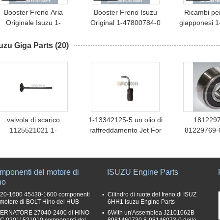
Booster Freno Aria
Booster Freno Isuzu
Ricambi per
Originale Isuzu 1-
Original 1-47800784-0
giapponesi 
47800663-0 per ISUZU
per Camion Giapponesi
2 119100334
SR33 6HH1 6HK1 OEM
Isuzu FVR FRR 6HH1
compressio
uzu Giga Parts
(20)
1478006630 Ricambi
6HK1 6HL1 OEM
Assy per IS
Camion Giapponesi
1478007840
6WF1 Mar
valvola di scarico
1-13342125-5 un olio di
1812297
1125521021 1-
raffreddamento Jet For
81229769-
12552102-1 Isuzu Giga
ISUZU CYZ51 6WF1 di
sopportanti 
Parts
1133421255 pistoni
Giga 
mponenti del motore di
ISUZU Engine Parts
no
20-1600 45430-1600 componenti
Cilindro di ruote del freno di ISUZ
 motore di BOLT Hino del HUB
6HH1 Isuzu Engine Parts
ERNATORE 27040-2400 di HINO
6With un'Assemblea J2101062B