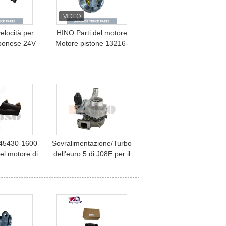
elocità per
HINO Parti del motore
ponese 24V
Motore pistone 13216-
37120
E0291 13216-E0290 Per
 per HINO
HINO 300 N04C Nuovo
 TOYOTA
modello OEM 13216-
i di camion
E0291
no
45430-1600
Sovralimentazione/Turbo
el motore di
dell'euro 5 di J08E per il
 del HUB
camion 17201-E0722 di
HINO 500