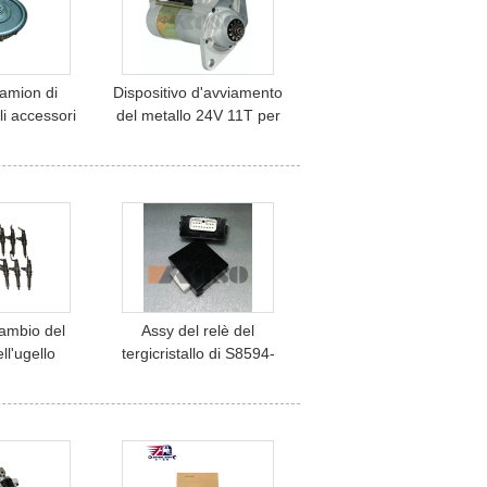
CWB520 RF8 Ricambi
motore Nissan
camion di
Dispositivo d'avviamento
i accessori
del metallo 24V 11T per
i Mitsubishi
4HF1 le parti del camion
subishi
del motore del numero
del pezzo 8-97100926-2
cambio del
Assy del relè del
ll'ugello
tergicristallo di S8594-
 di Mitsubishi
01120 85940-1120
70
S8594-01140 85940-
1140