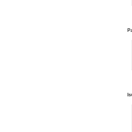
Pa
9
Is