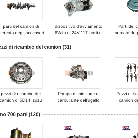
motore
parti del camion di
dispositivo d'avviamento
Parti del 
ercato degli accessori
6With di 24V 11T parti di
mercato degl
dell'albero a gomito del
un 1 camion del motore
del volano d
motore 4D33
6WG1
8DC9 Mit
zzi di ricambio del camion
(31)
pezzi di ricambio del
Pompa di iniezione di
Pezzi di ri
camion di 6D14 Isuzu
carburante dell'ugello
camion de
arts Disc Clutch Cover
dell'iniettore del motore
dell'iniettore
di Mitsubishi 6M70
6M
no 700 parti
(120)