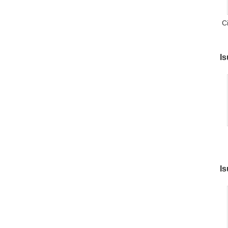
Ci
Is
I