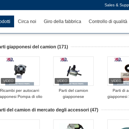
Sales & Supp
odotti
Circa noi
Giro della fabbrica
Controllo di qualità
rti giapponesi del camion
(171)
Ricambi per autocarri
Parti del camion
Parti di 
iapponesi Pompa di olio
giapponese
giapponesi 
motore per ISUZU FTR
Elettrovalvola magnetica
Assy; Iniez
FVR FSR 6HK1 6HK1T
MC859051 MC859050 V-
41090 S230
rti del camion di mercato degli accessori
(47)
Forward Truck OEM
235 per MITSUBISHI
autocarro H
Numero L210-0029M
FUSO CANTER 4M42
700 
Camion Hino Parti del