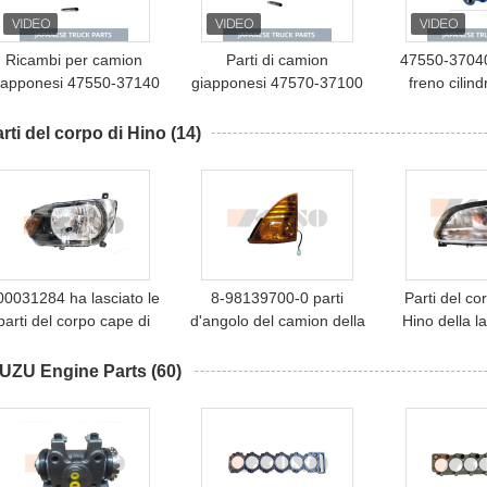
Ricambi per camion
Parti di camion
47550-37040
iapponesi 47550-37140
giapponesi 47570-37100
freno cilin
Ruota del freno cilindro
Ruota di freno cilindro LH
Utilizzo pe
ato RH Utilizzo per HINO
lato Uso per HINO 300
DYNA T
rti del corpo di Hino
(14)
300 DYNA TOYOTA
DYNA TOYOTA
COASTER 
COASTER HINO
COASTER HINO
camion gi
MUTOR PARTI
MUTOR PARTI
00031284 ha lasciato le
8-98139700-0 parti
Parti del co
parti del corpo cape di
d'angolo del camion della
Hino della 
Hino dell'Assemblea
lampada HINO 700
ricambi aut
della lampada
SUZU Engine Parts
(60)