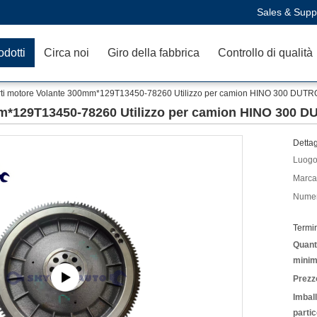
Sales & Supp
odotti
Circa noi
Giro della fabbrica
Controllo di qualità
rti motore Volante 300mm*129T13450-78260 Utilizzo per camion HINO 300 DU
mm*129T13450-78260 Utilizzo per camion HINO 300
Dettag
Luogo 
Marca
Numer
Termi
Quanti
minim
Prezz
Imbal
partic