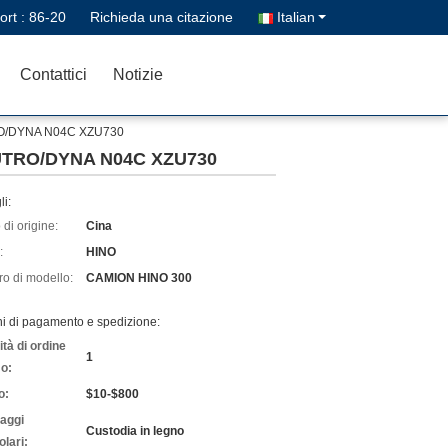
ort :
86-20
Richieda una citazione
Italian
Contattici
Notizie
TRO/DYNA N04C XZU730
 DUTRO/DYNA N04C XZU730
li:
di origine:
Cina
:
HINO
o di modello:
CAMION HINO 300
ni di pagamento e spedizione:
tà di ordine
1
o:
o:
$10-$800
laggi
Custodia in legno
olari: