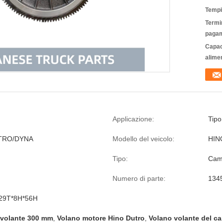
Tempi
Termin
pagam
Capac
alime
Applicazione:
Tipo
TRO/DYNA
Modello del veicolo:
HIN
Tipo:
Cam
Numero di parte:
134
29T*8H*56H
 volante 300 mm
,
Volano motore Hino Dutro
,
Volano volante del c