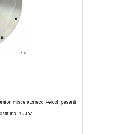
camion miscelatori
ecc. veicoli pesanti
stituita in Cina.