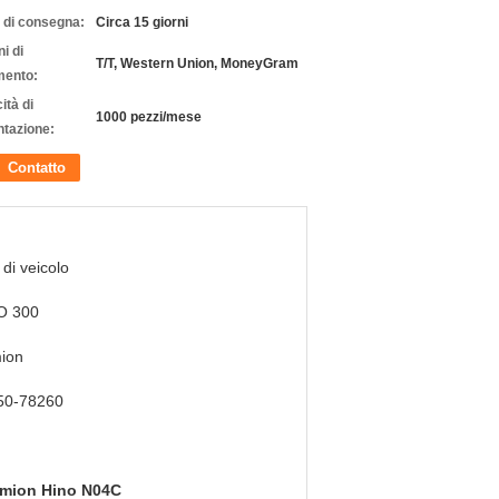
 di consegna:
Circa 15 giorni
i di
T/T, Western Union, MoneyGram
ento:
ità di
1000 pezzi/mese
ntazione:
Contatto
 di veicolo
O 300
ion
50-78260
amion Hino N04C