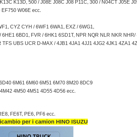
K13C K13D, 500 / J08E J08C J08 P11C, 300 / N04CT J05E 
EF750 W06E ecc.
F1, CYZ CYH / 6WF1 6WA1, EXZ / 6WG1,
 / 6HE1 6BD1, FVR / 6HK1 6SD1T, NPR NQR NLR NKR NHR
TFS UBS UCR D-MAX / 4JB1 4JA1 4JJ1 4JG2 4JK1 4ZA1 4Z
 6D40 6M61 6M60 6M51 6M70 8M20 8DC9
4M42 4M50 4M51 4D55 4D56 ecc.
E8, FE6T, PE6, PF6 ecc.
di ricambio per i camion HINO ISUZU