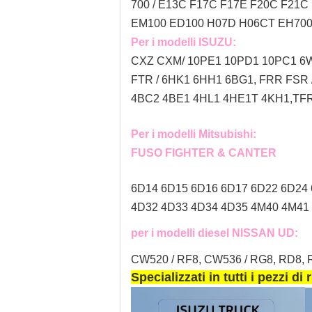
700 / E13C F17C F17E F20C F21C 
EM100 ED100 H07D H06CT EH700 
Per i modelli ISUZU:
CXZ CXM/ 10PE1 10PD1 10PC1 6W
FTR / 6HK1 6HH1 6BG1, FRR FSR
4BC2 4BE1 4HL1 4HE1T 4KH1,TFR 
Per i modelli Mitsubishi:
FUSO FIGHTER & CANTER
6D14 6D15 6D16 6D17 6D22 6D24
4D32 4D33 4D34 4D35 4M40 4M41 
per i modelli diesel NISSAN UD:
CW520 / RF8, CW536 / RG8, RD8, R
Specializzati in tutti i pezzi 