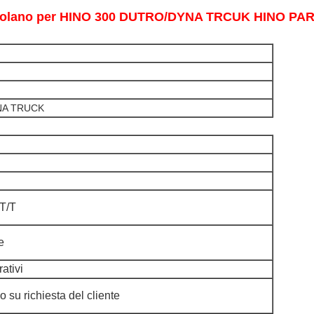
si Volano per HINO 300 DUTRO/DYNA TRCUK HINO P
NA TRUCK
T/T
e
rativi
 su richiesta del cliente