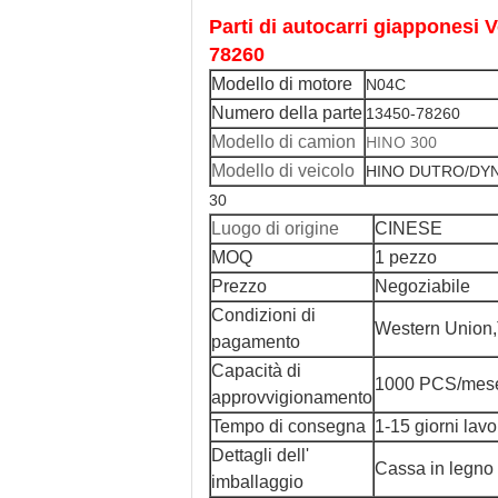
Parti di autocarri giappone
78260
Modello di motore
N04C
Numero della parte
13450-78260
HINO 300
Modello di camion
Modello di veicolo
HINO DUTRO/DY
30
Luogo di origine
CINESE
MOQ
1 pezzo
Prezzo
Negoziabile
Condizioni di
Western Union,
pagamento
Capacità di
1000 PCS/mes
approvvigionamento
Tempo di consegna
1-15 giorni lavo
Dettagli dell'
Cassa in legno o
imballaggio