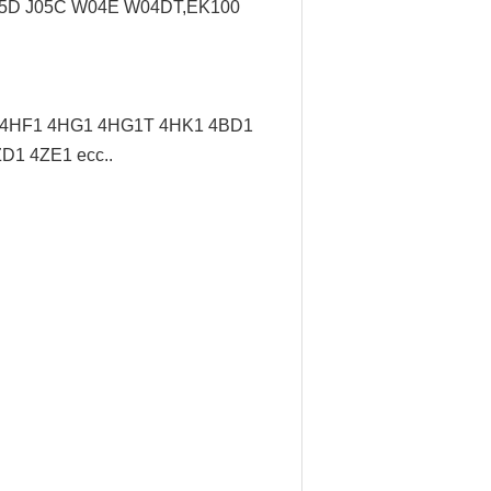
J05D J05C W04E W04DT,
EK100
/ 4HF1 4HG1 4HG1T 4HK1 4BD1
D1 4ZE1 ecc..