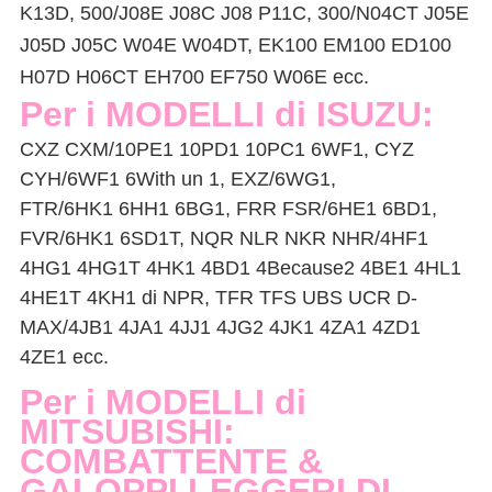
K13D, 500/J08E J08C J08 P11C, 300/N04CT J05E
J05D J05C W04E W04DT, EK100 EM100 ED100
H07D H06CT EH700 EF750 W06E ecc.
Per i MODELLI di ISUZU:
CXZ CXM/10PE1 10PD1 10PC1 6WF1, CYZ
CYH/6WF1 6With un 1, EXZ/6WG1,
FTR/6HK1 6HH1 6BG1, FRR FSR/6HE1 6BD1,
FVR/6HK1 6SD1T, NQR NLR NKR NHR/4HF1
4HG1 4HG1T 4HK1 4BD1 4Because2 4BE1 4HL1
4HE1T 4KH1 di NPR, TFR TFS UBS UCR D-
MAX/4JB1 4JA1 4JJ1 4JG2 4JK1 4ZA1 4ZD1
4ZE1 ecc.
Per i MODELLI di
MITSUBISHI:
COMBATTENTE &
GALOPPI LEGGERI DI