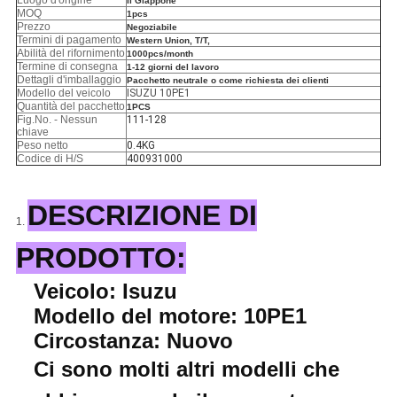
Luogo d'origine
Il Giappone
MOQ
1pcs
Prezzo
Negoziabile
Termini di pagamento
Western Union, T/T,
Abilità del rifornimento
1000pcs/month
Termine di consegna
1-12 giorni del lavoro
Dettagli d'imballaggio
Pacchetto neutrale o come richiesta dei clienti
Modello del veicolo
ISUZU 10PE1
Quantità del pacchetto
1PCS
Fig.No. - Nessun
111-128
chiave
Peso netto
0.4KG
Codice di H/S
400931000
DESCRIZIONE DI
1.
PRODOTTO:
Veicolo: Isuzu
Modello del motore: 10PE1
Circostanza: Nuovo
Ci sono molti altri modelli che