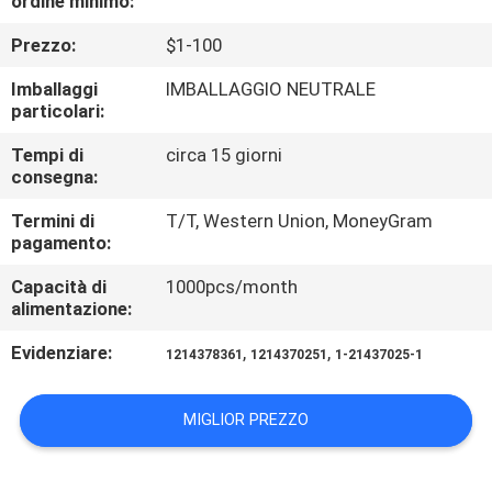
ordine minimo:
CONTROLLO
Prezzo:
$1-100
DI
QUALITÀ
Imballaggi
IMBALLAGGIO NEUTRALE
particolari:
CONTATTICI
Tempi di
circa 15 giorni
consegna:
Termini di
T/T, Western Union, MoneyGram
NOTIZIE
pagamento:
Capacità di
1000pcs/month
RICHIEDA
alimentazione:
UNA
Evidenziare:
,
,
1214378361
1214370251
1-21437025-1
CITAZIONE
MIGLIOR PREZZO
MAPPA
DEL