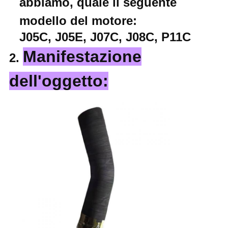
abbiamo, quale il seguente
modello del motore:
J05C, J05E, J07C, J08C, P11C
Manifestazione
2.
dell'oggetto: