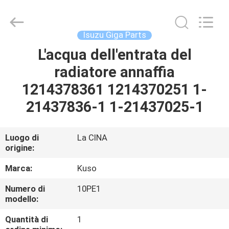
Guangzhou
Shunzheng
Technology
Co.,
Ltd.
Isuzu Giga Parts
All
Rights
L'acqua dell'entrata del
CASA
Reserved.
radiatore annaffia
PRODOTTI
1214378361 1214370251 1-
21437836-1 1-21437025-1
CIRCA
NOI
Luogo di
La CINA
origine:
GIRO
Marca:
Kuso
DELLA
Numero di
10PE1
modello:
FABBRICA
Quantità di
1