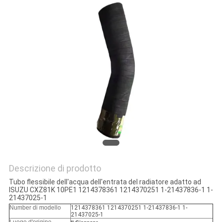
SITO
PRIVACY
POLICY
Descrizione di prodotto
Tubo flessibile dell'acqua dell'entrata del radiatore adatto ad
ISUZU CXZ81K 10PE1 1214378361 1214370251 1-21437836-1 1-
21437025-1
Number di modello
1214378361 1214370251 1-21437836-1 1-
21437025-1