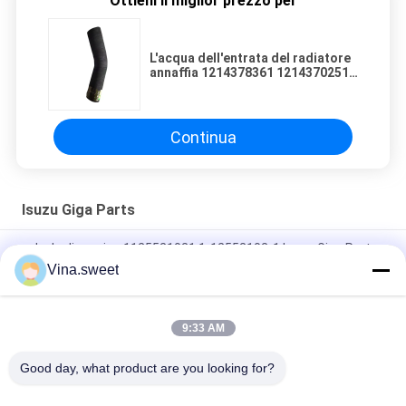
Ottieni il miglior prezzo per
L'acqua dell'entrata del radiatore
annaffia 1214378361 1214370251
1-21437836-1 1-21437025-1
Continua
Isuzu Giga Parts
valvola di scarico 1125521021 1-12552102-1 Isuzu Giga Parts
Vina.sweet
1-13342125-5 un olio di raffreddamento Jet For ISUZU CYZ51
6WF1 di 1133421255 pistoni
9:33 AM
1812297690 1-81229769-0 CXZ81K sopportanti 10PE1 Isuzu
Giga Parts
Good day, what product are you looking for?
Categorie popolari
Tutti