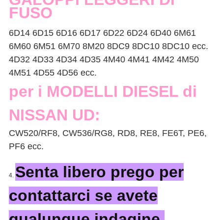
FUSO
6D14 6D15 6D16 6D17 6D22 6D24 6D40 6M61
6M60 6M51 6M70 8M20 8DC9 8DC10 8DC10 ecc.
4D32 4D33 4D34 4D35 4M40 4M41 4M42 4M50
4M51 4D55 4D56 ecc.
per i MODELLI DIESEL di
NISSAN UD:
CW520/RF8, CW536/RG8, RD8, RE8, FE6T, PE6,
PF6 ecc.
Senta libero prego per
4.
contattarci se avete
qualunque indagine.