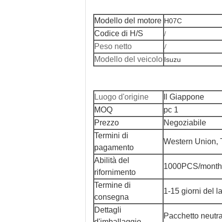
Modello del motore
H07C
Codice di H/S
/
/
Peso netto
Modello del veicolo
Isuzu
Luogo d'origine
Il Giappone
MOQ
pc 1
Prezzo
Negoziabile
Termini di
Western Union, 
pagamento
Abilità del
1000PCS/month
rifornimento
Termine di
1-15 giorni del l
consegna
Dettagli
Pacchetto neutra
d'imballaggio