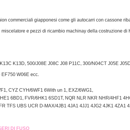
ion commerciali giapponesi come
gli autocarri con cassone riba
l
miscelatore
e pezzi di ricambio machinay della costruzione di H
K13C K13D, 500/J08E J08C J08 P11C, 300/N04CT J05E J0
EF750 W06E ecc.
1, CYZ CYH/6WF1 6With un 1, EXZ/6WG1,
6HE1 6BD1, FVR/6HK1 6SD1T, NQR NLR NKR NHR/4HF1 4H
FR TFS UBS UCR D-MAX/4JB1 4JA1 4JJ1 4JG2 4JK1 4ZA1 4
ERI DI FUSO