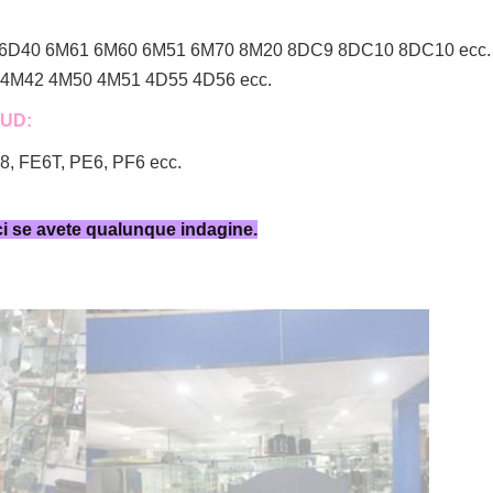
 6D40 6M61 6M60 6M51 6M70 8M20 8DC9 8DC10 8DC10 ecc.
4M42 4M50 4M51 4D55 4D56 ecc.
 UD:
 FE6T, PE6, PF6 ecc.
ci se avete qualunque indagine.