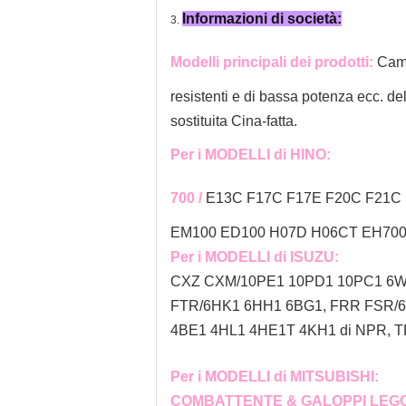
Informazioni di società:
3.
Modelli principali dei prodotti:
Cam
resistenti e di bassa potenza ecc. de
sostituita Cina-fatta.
Per i MODELLI di HINO:
700 /
E13C F17C F17E F20C F21C 
EM100 ED100 H07D H06CT EH700 
Per i MODELLI di ISUZU:
CXZ CXM/10PE1 10PD1 10PC1 6WF
FTR/6HK1 6HH1 6BG1, FRR FSR/
4BE1 4HL1 4HE1T 4KH1 di NPR, T
Per i MODELLI di MITSUBISHI:
COMBATTENTE & GALOPPI LEGG