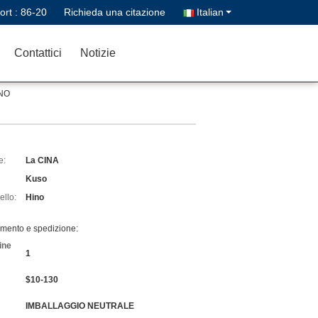
ort :
86-20
Richieda una citazione
Italian
Contattici
Notizie
INO
e:
La CINA
Kuso
llo:
Hino
amento e spedizione:
ine
1
$10-130
IMBALLAGGIO NEUTRALE