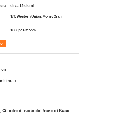
egna:
circa 15 giorni
T/T, Western Union, MoneyGram
1000pcs/month
to
ion
mbi auto
,
Cilindro di ruote del freno di Kuso