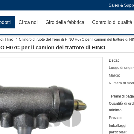
Sales & Supp
odotti
Circa noi
Giro della fabbrica
Controllo di qualità
di Hino
Cilindro di ruote del freno di HINO H07C per il camion del trattore di H
INO H07C per il camion del trattore di HINO
Dettagli:
Luogo di origin
Marca:
Numero di mode
Termini di pag
Quantità di ord
minimo:
Prezzo:
Imballaggi
particolari: