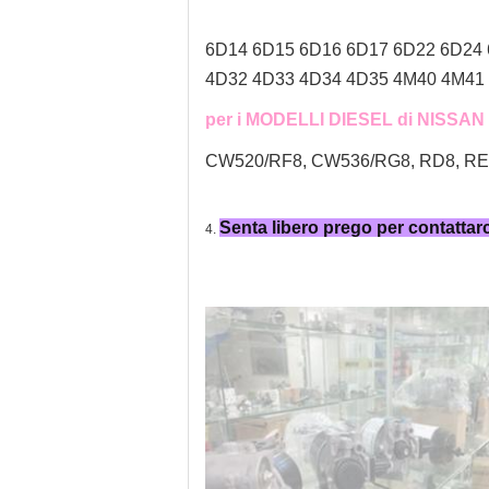
6D14 6D15 6D16 6D17 6D22 6D24
4D32 4D33 4D34 4D35 4M40 4M41 
per i MODELLI DIESEL di NISSAN
CW520/RF8, CW536/RG8, RD8, RE8,
Senta libero prego per contattar
4.