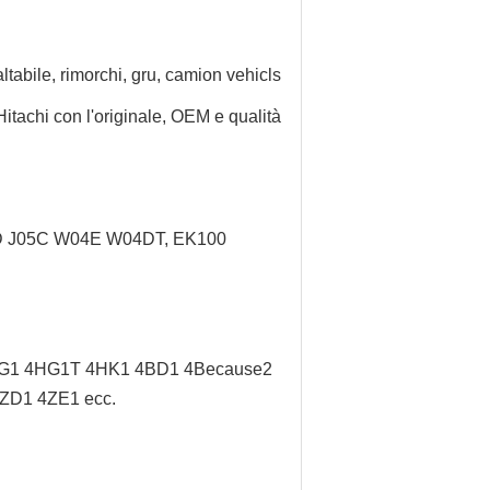
ltabile, rimorchi, gru, camion
vehicls
itachi con l'originale, OEM e qualità
5D J05C W04E W04DT, EK100
G1 4HG1T 4HK1 4BD1 4Because2
ZD1 4ZE1 ecc.