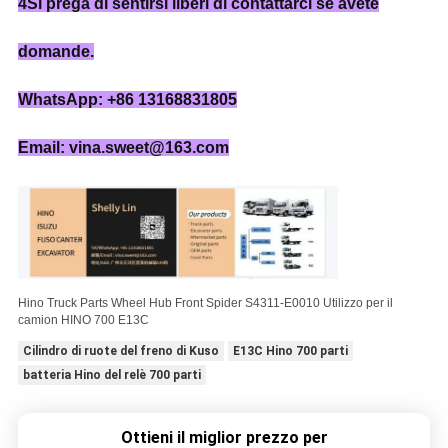
4Si prega di sentirsi liberi di contattarci se avete
domande.
WhatsApp: +86 13168831805
Email: vina.sweet@163.com
Hino Truck Parts Wheel Hub Front Spider S4311-E0010 Utilizzo per il
camion HINO 700 E13C
Cilindro di ruote del freno di Kuso
E13C Hino 700 parti
batteria Hino del relè 700 parti
Ottieni il miglior prezzo per