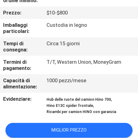
ordine minimo:
CONTROLLO
Prezzo:
$10-$800
DI
QUALITÀ
Imballaggi
Custodia in legno
particolari:
CONTATTICI
Tempi di
Circa 15 giorni
consegna:
Termini di
T/T, Western Union, MoneyGram
NOTIZIE
pagamento:
Capacità di
1000 pezzi/mese
RICHIEDA
alimentazione:
UNA
Evidenziare:
,
Hub delle ruote del camion Hino 700
CITAZIONE
,
Hino E13C spider frontale
Ricambi per camion HINO con garanzia
MAPPA
MIGLIOR PREZZO
DEL