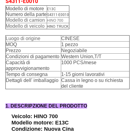
S4311-E0010
Modello di motore
E13C
Numero della parte
S4311-E0010
Modello di camion
HINO 700
Modello di veicolo
HINO TRUCK
Luogo di origine
CINESE
MOQ
1 pezzo
Prezzo
Negoziabile
Condizioni di pagamento
Western Union,T/T
Capacità di
1000 PCS/mese
approvvigionamento
Tempo di consegna
1-15 giorni lavorativi
Dettagli dell' imballaggio
Cassa in legno o su richiesta
del cliente
1. DESCRIPZIONE DEL PRODOTTO
Veicolo: HINO 700
Modello motore: E13C
Condizione: Nuova Cina