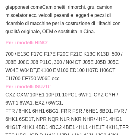
giapponesi come
Camionetti, rimorchi, gru, camion
miscelatori
ecc. veicoli pesanti e leggeri e pezzi di
ricambio di macchine per la costruzione di Hitachi con
qualità originale, OEM e sostituita in Cina.
Per i modelli HINO:
700 / E13C F17C F17E F20C F21C K13C K13D, 500 /
J08E J08C J08 P11C, 300 / N04CT J05E J05D J05C
W04E W04DT,
EK100 EM100 ED100 H07D H06CT
EH700 EF750 W06E ecc.
Per i modelli ISUZU:
CXZ CXM/ 10PE1 10PD1 10PC1 6WF1, CYZ CYH /
6WF1 6WA1, EXZ / 6WG1,
FTR / 6HK1 6HH1 6BG1, FRR FSR / 6HE1 6BD1, FVR /
6HK1 6SD1T, NPR NQR NLR NKR NHR/ 4HF1 4HG1
4HG1T 4HK1 4BD1 4BC2 4BE1 4HL1 4HE1T 4KH1,TFR