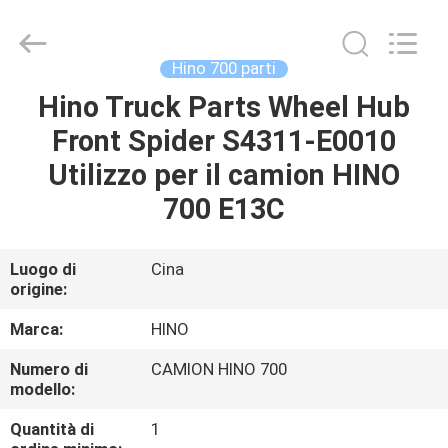
Guangzhou
Shunzheng
Technology
Co.,
Ltd.
Hino 700 parti
All
Rights
Hino Truck Parts Wheel Hub
CASA
Reserved.
Front Spider S4311-E0010
PRODOTTI
Utilizzo per il camion HINO
700 E13C
CIRCA
NOI
Luogo di
Cina
origine:
GIRO
Marca:
HINO
DELLA
Numero di
CAMION HINO 700
modello:
FABBRICA
Quantità di
1