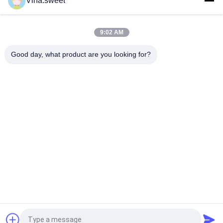
Vina.sweet
Hino Truck Parts Power steering pump 44310-E0310 14714-
99020 Utilizzo per il camion HINO 700 ZS FS E13C
Il camion Hino parte l'uso della pompa S2910-E0C02 del
9:02 AM
compressore d'aria di marca HNTC per il camion HINO 500
J08E
Good day, what product are you looking for?
Categorie popolari
Tutti
Parti Giapponesi Del 
Parti Del Camion Di 
Camion
Mercato Degli 
Accessori
Pezzi Di Ricambio 
Hino 700 Parti
Del Camion
Hino 500 Parti
Hino 300 Parti
Componenti Del 
Parti Del Freno Di 
Motore Di Hino
Hino
Richiedi un preventivo