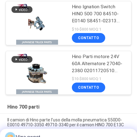
Hino Ignation Switch
HINO 500 700 84510-
E0140 S8451-02313
Utilizzo Per camion
$10-$800 MOQ:1
giapponese Per parti di
CONTATTO
motore Hino
Hino Parti motore 24V
60A Alternatore 27040-
2380 02011720510
270402380 Utilizzo per
$10-$800 MOQ:1
camion HINO 700
CONTATTO
PROFIA E13C
Hino 700 parti
Il camion di Hino parte l'uso della molla pneumatica S50D0-
E0010 49710-3350 49710-3340 per il camion HINO 700 E13C