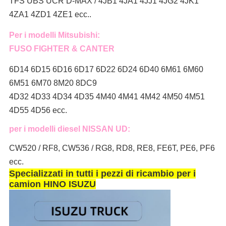
TFS UBS UCR D-MAX / 4JB1 4JA1 4JJ1 4JG2 4JK1
4ZA1 4ZD1 4ZE1 ecc..
Per i modelli Mitsubishi:
FUSO FIGHTER & CANTER
6D14 6D15 6D16 6D17 6D22 6D24 6D40 6M61 6M60
6M51 6M70 8M20 8DC9
4D32 4D33 4D34 4D35 4M40 4M41 4M42 4M50 4M51
4D55 4D56 ecc.
per i modelli diesel NISSAN UD:
CW520 / RF8, CW536 / RG8, RD8, RE8, FE6T, PE6, PF6
ecc.
Specializzati in tutti i pezzi di ricambio per i
camion HINO ISUZU