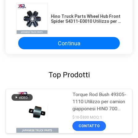
Hino Truck Parts Wheel Hub Front
Spider S4311-E0010 Utilizzo per il
camion HINO 700 E13C
Continua
Top Prodotti
Torque Rod Bush 49305-
1110 Utilizzo per camion
giapponesi HINO 700
P11C Hino Mixer Truck
$10-$800 MOQ:1
Parts
CONTATTO