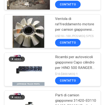
per la buona condizione
CONTATTO
della gamma J08CT di
HINO 500
Ventola di
raffreddamento motore
per camion giapponesi
per HINO 500 RANGER
USD10~100 /PCS MOQ:5 PCS
J08E EURO 4 10 PALE
CONTATTO
Ricambi per autoveicoli
giapponesi Capo cilindro
per HINO 500 RANGER
J08C-UJ J08CT OEM
$10-$800 MOQ:1
11101-E0541
CONTATTO
Parti di camion
giapponesi 31420-E0110