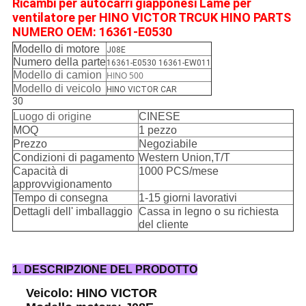
Ricambi per autocarri giapponesi Lame per
ventilatore per HINO VICTOR TRCUK HINO PARTS
NUMERO OEM: 16361-E0530
Modello di motore
J08E
Numero della parte
16361-E0530 16361-EW011
Modello di camion
HINO 500
Modello di veicolo
HINO VICTOR CAR
30
Luogo di origine
CINESE
MOQ
1 pezzo
Prezzo
Negoziabile
Condizioni di pagamento
Western Union,T/T
Capacità di
1000 PCS/mese
approvvigionamento
Tempo di consegna
1-15 giorni lavorativi
Dettagli dell' imballaggio
Cassa in legno o su richiesta
del cliente
1. DESCRIPZIONE DEL PRODOTTO
Veicolo: HINO VICTOR