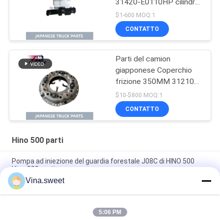
31420-E0110HP cilindro
principale di frizione per
$1-600 MOQ:1
HINO 500 J08E
CONTATTO
Parti del camion
giapponese Coperchio
frizione 350MM 31210-
2621 HNC540 per
$10-$800 MOQ:1
camion HINO 500
CONTATTO
RANGER J08C J08CT in
vendita Parti del motore
Isuzu
Hino 500 parti
Pompa ad iniezione del guardia forestale J08C di HINO 500
Hino 500 parti
Vina.sweet
Pistone di Hino J08E delle componenti del motore del camion
S130A-E0101
5:06 PM
Ricambi auto Hino dell'albero a camme del guardia forestale