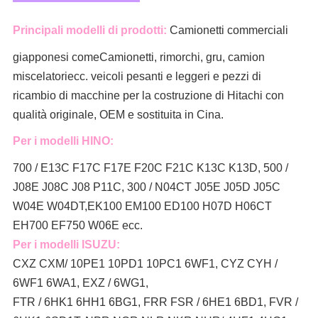
Principali modelli di prodotti:
Camionetti commerciali
giapponesi come
Camionetti, rimorchi, gru, camion
miscelatori
ecc. veicoli pesanti e leggeri e pezzi di
ricambio di macchine per la costruzione di Hitachi con
qualità originale, OEM e sostituita in Cina.
Per i modelli HINO:
700 / E13C F17C F17E F20C F21C K13C K13D, 500 /
J08E J08C J08 P11C, 300 / N04CT J05E J05D J05C
W04E W04DT,
EK100 EM100 ED100 H07D H06CT
EH700 EF750 W06E ecc.
Per i modelli ISUZU:
CXZ CXM/ 10PE1 10PD1 10PC1 6WF1, CYZ CYH /
6WF1 6WA1, EXZ / 6WG1,
FTR / 6HK1 6HH1 6BG1, FRR FSR / 6HE1 6BD1, FVR /