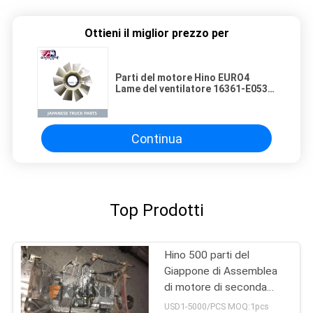
Ottieni il miglior prezzo per
Parti del motore Hino EURO4
Lame del ventilatore 16361-E0530
16361-EW011 Utilizzo per camion
HINO 500 VICTOR J08
Continua
Top Prodotti
Hino 500 parti del
Giappone di Assemblea
di motore di seconda
mano con la trasmissione
USD1-5000/PCS MOQ:1pcs