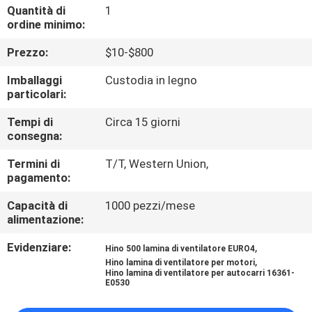
CONTROLLO
Quantità di
1
ordine minimo:
DI
Prezzo:
$10-$800
QUALITÀ
Imballaggi
Custodia in legno
particolari:
CONTATTICI
Tempi di
Circa 15 giorni
consegna:
NOTIZIE
Termini di
T/T, Western Union,
pagamento:
RICHIEDA
Capacità di
1000 pezzi/mese
UNA
alimentazione:
CITAZIONE
Evidenziare:
,
Hino 500 lamina di ventilatore EURO4
,
Hino lamina di ventilatore per motori
Hino lamina di ventilatore per autocarri 16361-
MAPPA
E0530
DEL