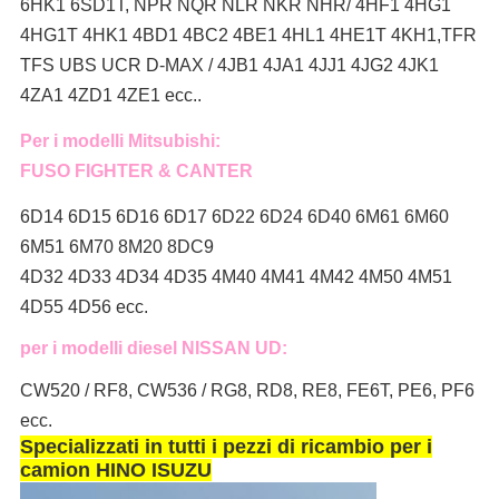
6HK1 6SD1T, NPR NQR NLR NKR NHR/ 4HF1 4HG1
4HG1T 4HK1 4BD1 4BC2 4BE1 4HL1 4HE1T 4KH1,TFR
TFS UBS UCR D-MAX / 4JB1 4JA1 4JJ1 4JG2 4JK1
4ZA1 4ZD1 4ZE1 ecc..
Per i modelli Mitsubishi:
FUSO FIGHTER & CANTER
6D14 6D15 6D16 6D17 6D22 6D24 6D40 6M61 6M60
6M51 6M70 8M20 8DC9
4D32 4D33 4D34 4D35 4M40 4M41 4M42 4M50 4M51
4D55 4D56 ecc.
per i modelli diesel NISSAN UD:
CW520 / RF8, CW536 / RG8, RD8, RE8, FE6T, PE6, PF6
ecc.
Specializzati in tutti i pezzi di ricambio per i
camion HINO ISUZU