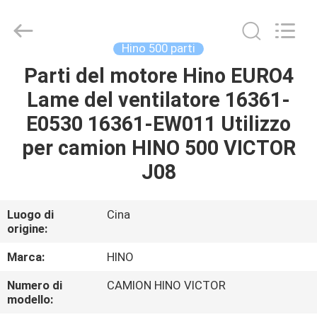
Guangzhou
Shunzheng
Technology
Co.,
Ltd.
Hino 500 parti
All
Rights
Parti del motore Hino EURO4
CASA
Reserved.
Lame del ventilatore 16361-
PRODOTTI
E0530 16361-EW011 Utilizzo
per camion HINO 500 VICTOR
CIRCA
J08
NOI
Luogo di
Cina
origine:
GIRO
DELLA
Marca:
HINO
FABBRICA
Numero di
CAMION HINO VICTOR
modello: