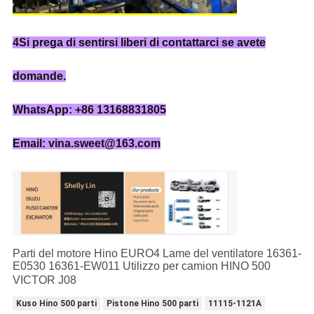
4Si prega di sentirsi liberi di contattarci se avete
domande.
WhatsApp: +86 13168831805
Email: vina.sweet@163.com
Parti del motore Hino EURO4 Lame del ventilatore 16361-
E0530 16361-EW011 Utilizzo per camion HINO 500
VICTOR J08
Kuso Hino 500 parti
Pistone Hino 500 parti
11115-1121A