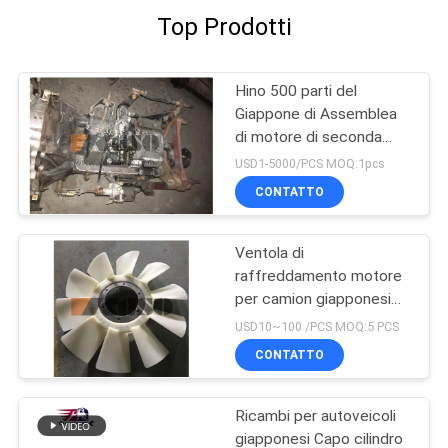
Top Prodotti
Hino 500 parti del
Giappone di Assemblea
di motore di seconda
mano con la trasmissione
USD1-5000/PCS MOQ:1pcs
per la buona condizione
CONTATTO
della gamma J08CT di
HINO 500
Ventola di
raffreddamento motore
per camion giapponesi
per HINO 500 RANGER
USD10~100 /PCS MOQ:5 PCS
J08E EURO 4 10 PALE
CONTATTO
Ricambi per autoveicoli
giapponesi Capo cilindro