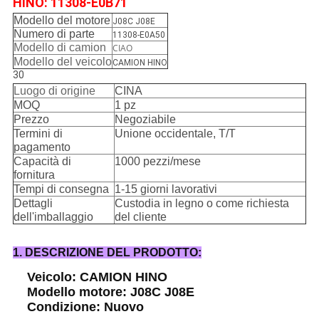
HINO: 11308-E0B71
Modello del motore
J08C J08E
Numero di parte
11308-E0A50
Modello di camion
CIAO
Modello del veicolo
CAMION HINO
30
Luogo di origine
CINA
MOQ
1 pz
Prezzo
Negoziabile
Termini di
Unione occidentale, T/T
pagamento
Capacità di
1000 pezzi/mese
fornitura
Tempi di consegna
1-15 giorni lavorativi
Dettagli
Custodia in legno o come richiesta
dell'imballaggio
del cliente
1. DESCRIZIONE DEL PRODOTTO:
Veicolo: CAMION HINO
Modello motore: J08C J08E
Condizione: Nuovo