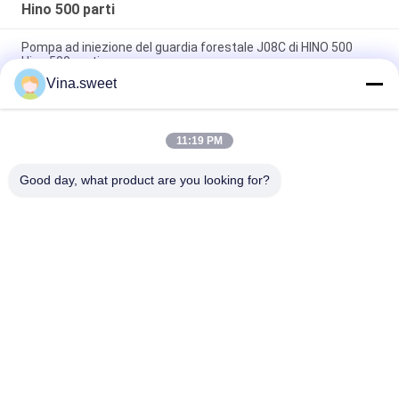
Isuzu
Hino 500 parti
Pompa ad iniezione del guardia forestale J08C di HINO 500
Hino 500 parti
Vina.sweet
Pistone di Hino J08E delle componenti del motore del camion
S130A-E0101
11:19 PM
Ricambi auto Hino dell'albero a camme del guardia forestale
J08C di HINO 500 parti
Good day, what product are you looking for?
Categorie popolari
Tutti
Parti Giapponesi Del 
Parti Del Camion Di 
Camion
Mercato Degli 
Accessori
Pezzi Di Ricambio 
Hino 700 Parti
Del Camion
Hino 500 Parti
Hino 300 Parti