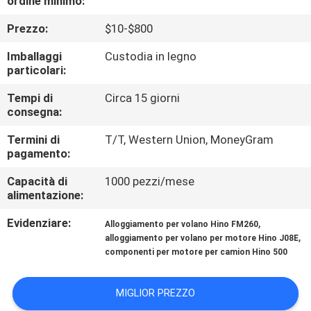
ordine minimo:
CONTROLLO
Prezzo:
$10-$800
DI
QUALITÀ
Imballaggi
Custodia in legno
particolari:
CONTATTICI
Tempi di
Circa 15 giorni
consegna:
Termini di
T/T, Western Union, MoneyGram
NOTIZIE
pagamento:
Capacità di
1000 pezzi/mese
RICHIEDA
alimentazione:
UNA
Evidenziare:
,
Alloggiamento per volano Hino FM260
CITAZIONE
,
alloggiamento per volano per motore Hino J08E
componenti per motore per camion Hino 500
MAPPA
MIGLIOR PREZZO
DEL