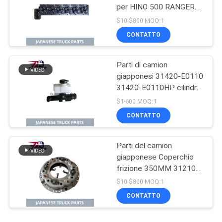
per HINO 500 RANGER
J08C-UJ J08CT OEM
$10-$800 MOQ:1
11101-E0541
CONTATTO
Parti di camion
giapponesi 31420-E0110
31420-E0110HP cilindro
principale di frizione per
$1-600 MOQ:1
HINO 500 J08E
CONTATTO
Parti del camion
giapponese Coperchio
frizione 350MM 31210-
2621 HNC540 per
$10-$800 MOQ:1
camion HINO 500
CONTATTO
RANGER J08C J08CT in
vendita Parti del motore