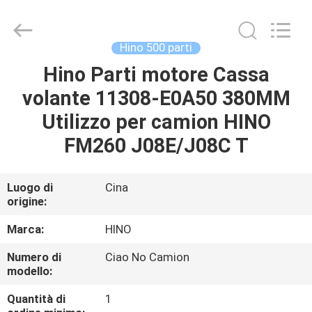
Guangzhou
Shunzheng
Technology
Co.,
Ltd.
Hino 500 parti
All
Rights
Hino Parti motore Cassa
CASA
Reserved.
volante 11308-E0A50 380MM
PRODOTTI
Utilizzo per camion HINO
FM260 J08E/J08C T
CIRCA
NOI
Luogo di
Cina
origine:
GIRO
Marca:
HINO
DELLA
Numero di
Ciao No Camion
modello:
FABBRICA
Quantità di
1