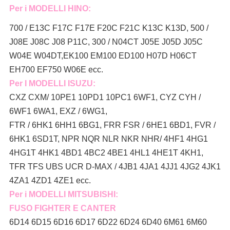
Per i MODELLI HINO:
700 / E13C F17C F17E F20C F21C K13C K13D, 500 /
J08E J08C J08 P11C, 300 / N04CT J05E J05D J05C
W04E W04DT,
EK100 EM100 ED100 H07D H06CT
EH700 EF750 W06E ecc.
Per I MODELLI ISUZU:
CXZ CXM/ 10PE1 10PD1 10PC1 6WF1, CYZ CYH /
6WF1 6WA1, EXZ / 6WG1,
FTR / 6HK1 6HH1 6BG1, FRR FSR / 6HE1 6BD1, FVR /
6HK1 6SD1T, NPR NQR NLR NKR NHR/ 4HF1 4HG1
4HG1T 4HK1 4BD1 4BC2 4BE1 4HL1 4HE1T 4KH1,
TFR TFS UBS UCR D-MAX / 4JB1 4JA1 4JJ1 4JG2 4JK1
4ZA1 4ZD1 4ZE1 ecc.
Per i MODELLI MITSUBISHI:
FUSO FIGHTER E CANTER
6D14 6D15 6D16 6D17 6D22 6D24 6D40 6M61 6M60