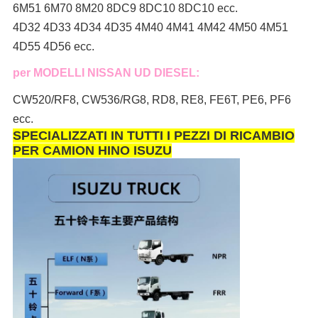
6M51 6M70 8M20 8DC9 8DC10 8DC10 ecc.
4D32 4D33 4D34 4D35 4M40 4M41 4M42 4M50 4M51
4D55 4D56 ecc.
per MODELLI NISSAN UD DIESEL:
CW520/RF8, CW536/RG8, RD8, RE8, FE6T, PE6, PF6
ecc.
SPECIALIZZATI IN TUTTI I PEZZI DI RICAMBIO
PER CAMION HINO ISUZU