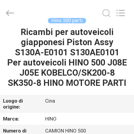
Guangzhou
Shunzheng
Technology
Co.,
Ltd.
Hino 500 parti
All
Rights
Ricambi per autoveicoli
CASA
Reserved.
giapponesi Piston Assy
PRODOTTI
S130A-E0101 S130AE0101
Per autoveicoli HINO 500 J08E
CIRCA
J05E KOBELCO/SK200-8
NOI
SK350-8 HINO MOTORE PARTI
GIRO
Luogo di
Cina
origine:
DELLA
FABBRICA
Marca:
HINO
Numero di
CAMION HINO 500