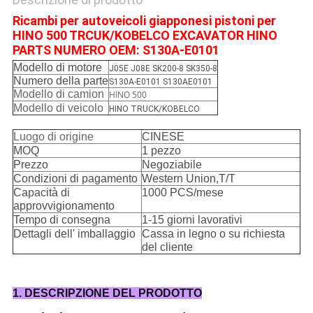
Ricambi per autoveicoli giapponesi pistoni per
HINO 500 TRCUK/KOBELCO EXCAVATOR HINO
PARTS NUMERO OEM: S130A-E0101
Modello di motore
J05E J08E SK200-8 SK350-8
Numero della parte
S130A-E0101 S130AE0101
Modello di camion
HINO 500
Modello di veicolo
HINO TRUCK/KOBELCO
Luogo di origine
CINESE
MOQ
1 pezzo
Prezzo
Negoziabile
Condizioni di pagamento
Western Union,T/T
Capacità di
1000 PCS/mese
approvvigionamento
Tempo di consegna
1-15 giorni lavorativi
Dettagli dell' imballaggio
Cassa in legno o su richiesta
del cliente
1. DESCRIPZIONE DEL PRODOTTO