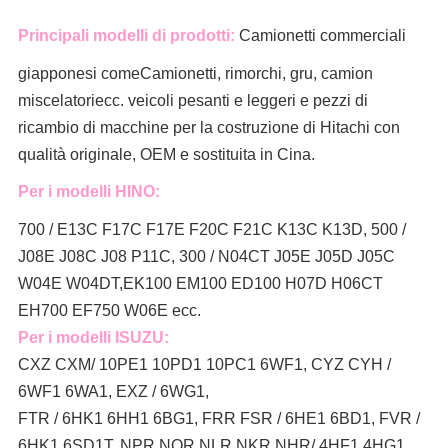
Principali modelli di prodotti:
Camionetti commerciali
giapponesi come
Camionetti, rimorchi, gru, camion
miscelatori
ecc. veicoli pesanti e leggeri e pezzi di
ricambio di macchine per la costruzione di Hitachi con
qualità originale, OEM e sostituita in Cina.
Per i modelli HINO:
700 / E13C F17C F17E F20C F21C K13C K13D, 500 /
J08E J08C J08 P11C, 300 / N04CT J05E J05D J05C
W04E W04DT,
EK100 EM100 ED100 H07D H06CT
EH700 EF750 W06E ecc.
Per i modelli ISUZU:
CXZ CXM/ 10PE1 10PD1 10PC1 6WF1, CYZ CYH /
6WF1 6WA1, EXZ / 6WG1,
FTR / 6HK1 6HH1 6BG1, FRR FSR / 6HE1 6BD1, FVR /
6HK1 6SD1T, NPR NQR NLR NKR NHR/ 4HF1 4HG1