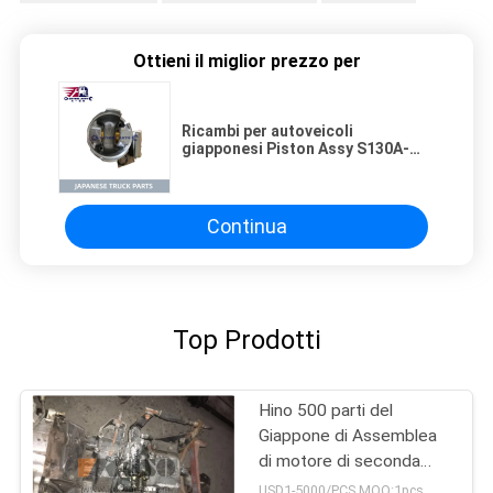
Ottieni il miglior prezzo per
Ricambi per autoveicoli
giapponesi Piston Assy S130A-
E0101 S130AE0101 Per autoveicoli
HINO 500 J08E J05E
KOBELCO/SK200-8 SK350-8 HINO
MOTORE PARTI
Continua
Top Prodotti
Hino 500 parti del
Giappone di Assemblea
di motore di seconda
mano con la trasmissione
USD1-5000/PCS MOQ:1pcs