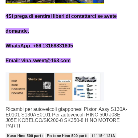
4Si prega di sentirsi liberi di contattarci se avete
domande.
WhatsApp: +86 13168831805
Email: vina.sweet@163.com
Ricambi per autoveicoli giapponesi Piston Assy S130A-
E0101 S130AE0101 Per autoveicoli HINO 500 J08E
J05E KOBELCO/SK200-8 SK350-8 HINO MOTORE
PARTI
Kuso Hino 500 parti
Pistone Hino 500 parti
11115-1121A