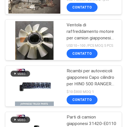
per la buona condizione
CONTATTO
della gamma J08CT di
HINO 500
Ventola di
raffreddamento motore
per camion giapponesi
per HINO 500 RANGER
USD10~100 /PCS MOQ:5 PCS
J08E EURO 4 10 PALE
CONTATTO
Ricambi per autoveicoli
giapponesi Capo cilindro
per HINO 500 RANGER
J08C-UJ J08CT OEM
$10-$800 MOQ:1
11101-E0541
CONTATTO
Parti di camion
giapponesi 31420-E0110