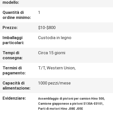
CONTROLLO
modello:
DI
Quantità di
1
ordine minimo:
QUALITÀ
Prezzo:
$10-$800
CONTATTICI
Imballaggi
Custodia in legno
particolari:
NOTIZIE
Tempi di
Circa 15 giorni
consegna:
RICHIEDA
Termini di
T/T, Western Union,
pagamento:
UNA
Capacità di
1000 pezzi/mese
CITAZIONE
alimentazione:
Evidenziare:
,
Assemblaggio di pistoni per camion Hino 500
MAPPA
,
Camione giapponese a pistoni S130A-E0101
Parti di motori Hino J08E J05E
DEL