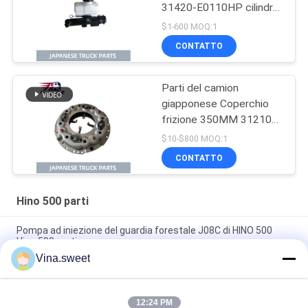
31420-E0110HP cilindro
principale di frizione per
$1-600 MOQ:1
HINO 500 J08E
CONTATTO
Parti del camion
giapponese Coperchio
frizione 350MM 31210-
2621 HNC540 per
$10-$800 MOQ:1
camion HINO 500
CONTATTO
RANGER J08C J08CT in
vendita Parti del motore
Isuzu
Hino 500 parti
Pompa ad iniezione del guardia forestale J08C di HINO 500
Hino 500 parti
Vina.sweet
Pistone di Hino J08E delle componenti del motore del camion
S130A-E0101
12:24 PM