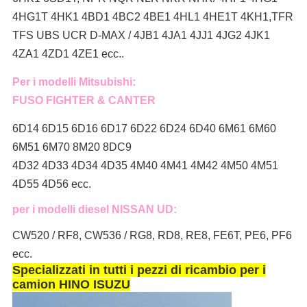
4HG1T 4HK1 4BD1 4BC2 4BE1 4HL1 4HE1T 4KH1,TFR
TFS UBS UCR D-MAX / 4JB1 4JA1 4JJ1 4JG2 4JK1
4ZA1 4ZD1 4ZE1 ecc..
Per i modelli Mitsubishi:
FUSO FIGHTER & CANTER
6D14 6D15 6D16 6D17 6D22 6D24 6D40 6M61 6M60
6M51 6M70 8M20 8DC9
4D32 4D33 4D34 4D35 4M40 4M41 4M42 4M50 4M51
4D55 4D56 ecc.
per i modelli diesel NISSAN UD:
CW520 / RF8, CW536 / RG8, RD8, RE8, FE6T, PE6, PF6
ecc.
Specializzati in tutti i pezzi di ricambio per i
camion HINO ISUZU