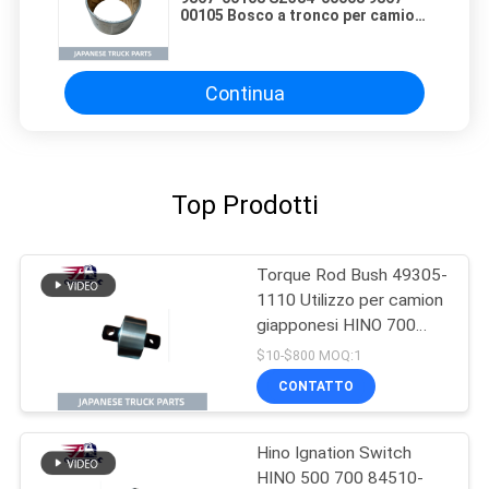
00105 Bosco a tronco per camion
HINO 700 E13C P11C SH1E Ricambi
di alta qualità per camion
giapponesi
Continua
Top Prodotti
Torque Rod Bush 49305-
1110 Utilizzo per camion
giapponesi HINO 700
P11C Hino Mixer Truck
$10-$800 MOQ:1
Parts
CONTATTO
Hino Ignation Switch
HINO 500 700 84510-