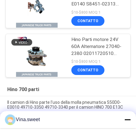
E0140 S8451-02313
Utilizzo Per camion
$10-$800 MOQ:1
giapponese Per parti di
CONTATTO
motore Hino
Hino Parti motore 24V
60A Alternatore 27040-
2380 02011720510
270402380 Utilizzo per
$10-$800 MOQ:1
camion HINO 700
CONTATTO
PROFIA E13C
Hino 700 parti
Il camion di Hino parte l'uso della molla pneumatica S50D0-
E0010 49710-3350 49710-3340 per il camion HINO 700 E13C
Vina.sweet
Hino Truck Parts Power steering pump 44310-E0310 14714-
99020 Utilizzo per il camion HINO 700 ZS FS E13C