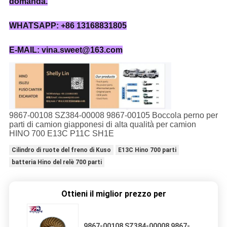
domanda.
WHATSAPP: +86 13168831805
E-MAIL: vina.sweet@163.com
9867-00108 SZ384-00008 9867-00105 Boccola perno per
parti di camion giapponesi di alta qualità per camion
HINO 700 E13C P11C SH1E
Cilindro di ruote del freno di Kuso
E13C Hino 700 parti
batteria Hino del relè 700 parti
Ottieni il miglior prezzo per
9867-00108 SZ384-00008 9867-