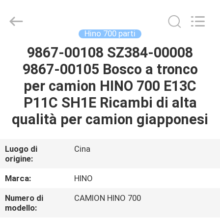
Guangzhou
Shunzheng
Technology
Co.,
Ltd.
Hino 700 parti
All
Rights
9867-00108 SZ384-00008
CASA
Reserved.
9867-00105 Bosco a tronco
PRODOTTI
per camion HINO 700 E13C
P11C SH1E Ricambi di alta
CIRCA
qualità per camion giapponesi
NOI
Luogo di
Cina
origine:
GIRO
DELLA
Marca:
HINO
FABBRICA
Numero di
CAMION HINO 700
modello: