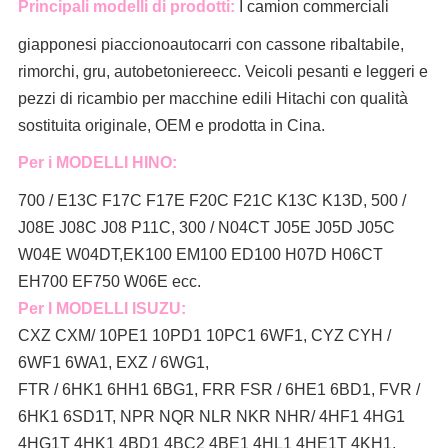
Principali modelli di prodotti:
I camion commerciali
giapponesi piacciono
autocarri con cassone ribaltabile,
rimorchi, gru, autobetoniere
ecc. Veicoli pesanti e leggeri e
pezzi di ricambio per macchine edili Hitachi con qualità
sostituita originale, OEM e prodotta in Cina.
Per i MODELLI HINO:
700 / E13C F17C F17E F20C F21C K13C K13D, 500 /
J08E J08C J08 P11C, 300 / N04CT J05E J05D J05C
W04E W04DT,
EK100 EM100 ED100 H07D H06CT
EH700 EF750 W06E ecc.
Per I MODELLI ISUZU:
CXZ CXM/ 10PE1 10PD1 10PC1 6WF1, CYZ CYH /
6WF1 6WA1, EXZ / 6WG1,
FTR / 6HK1 6HH1 6BG1, FRR FSR / 6HE1 6BD1, FVR /
6HK1 6SD1T, NPR NQR NLR NKR NHR/ 4HF1 4HG1
4HG1T 4HK1 4BD1 4BC2 4BE1 4HL1 4HE1T 4KH1,