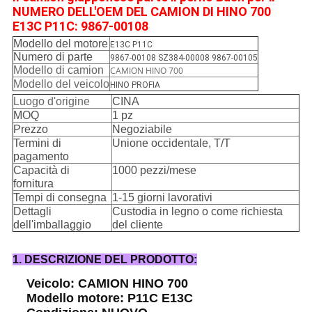
NUMERO DELL'OEM DEL CAMION DI HINO 700
E13C P11C: 9867-00108
Modello del motore
E13C P11C
Numero di parte
9867-00108 SZ384-00008 9867-00105
Modello di camion
CAMION HINO 700
Modello del veicolo
HINO PROFIA
Luogo d'origine
CINA
MOQ
1 pz
Prezzo
Negoziabile
Termini di
Unione occidentale, T/T
pagamento
Capacità di
1000 pezzi/mese
fornitura
Tempi di consegna
1-15 giorni lavorativi
Dettagli
Custodia in legno o come richiesta
dell'imballaggio
del cliente
1. DESCRIZIONE DEL PRODOTTO:
Veicolo: CAMION HINO 700
Modello motore: P11C E13C