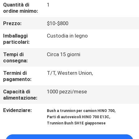
CONTROLLO
Quantità di
1
ordine minimo:
DI
Prezzo:
$10-$800
QUALITÀ
Imballaggi
Custodia in legno
particolari:
CONTATTICI
Tempi di
Circa 15 giorni
consegna:
NOTIZIE
Termini di
T/T, Western Union,
pagamento:
RICHIEDA
Capacità di
1000 pezzi/mese
UNA
alimentazione:
CITAZIONE
Evidenziare:
,
Bush a trunnion per camion HINO 700
,
Parti di autoveicoli HINO 700 E13C
Trunnion Bush SH1E giapponese
MAPPA
DEL