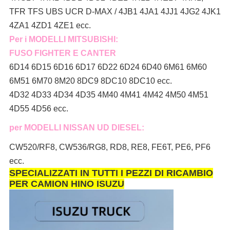
TFR TFS UBS UCR D-MAX / 4JB1 4JA1 4JJ1 4JG2 4JK1
4ZA1 4ZD1 4ZE1 ecc.
Per i MODELLI MITSUBISHI:
FUSO FIGHTER E CANTER
6D14 6D15 6D16 6D17 6D22 6D24 6D40 6M61 6M60
6M51 6M70 8M20 8DC9 8DC10 8DC10 ecc.
4D32 4D33 4D34 4D35 4M40 4M41 4M42 4M50 4M51
4D55 4D56 ecc.
per MODELLI NISSAN UD DIESEL:
CW520/RF8, CW536/RG8, RD8, RE8, FE6T, PE6, PF6
ecc.
SPECIALIZZATI IN TUTTI I PEZZI DI RICAMBIO
PER CAMION HINO ISUZU