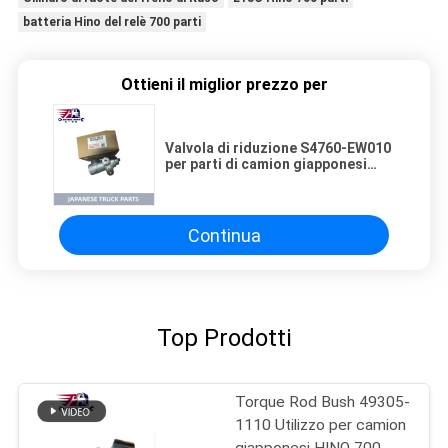
batteria Hino del relè 700 parti
Ottieni il miglior prezzo per
Valvola di riduzione S4760-EW010
per parti di camion giapponesi
HINO 500 700 PROFIA/VICTOR
LOHAN FS2P E13C J08C
Continua
Top Prodotti
Torque Rod Bush 49305-
1110 Utilizzo per camion