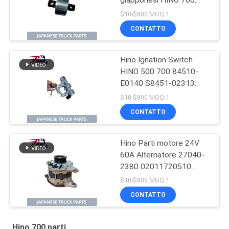
giapponesi HINO 700
P11C Hino Mixer Truck
$10-$800 MOQ:1
Parts
CONTATTO
Hino Ignation Switch
HINO 500 700 84510-
E0140 S8451-02313
Utilizzo Per camion
$10-$800 MOQ:1
giapponese Per parti di
CONTATTO
motore Hino
Hino Parti motore 24V
60A Alternatore 27040-
2380 02011720510
270402380 Utilizzo per
$10-$800 MOQ:1
camion HINO 700
CONTATTO
PROFIA E13C
Hino 700 parti