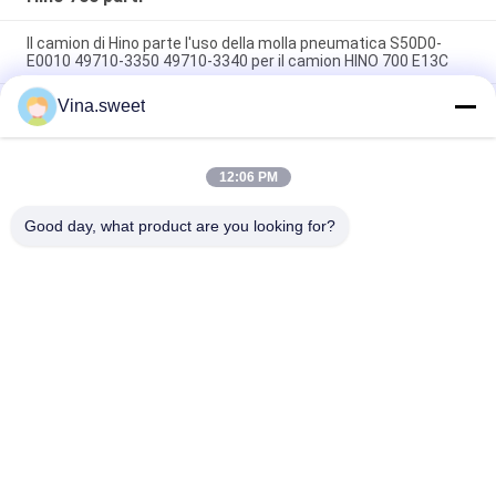
Il camion di Hino parte l'uso della molla pneumatica S50D0-
E0010 49710-3350 49710-3340 per il camion HINO 700 E13C
Vina.sweet
Hino Truck Parts Power steering pump 44310-E0310 14714-
99020 Utilizzo per il camion HINO 700 ZS FS E13C
Il camion Hino parte l'uso della pompa S2910-E0C02 del
12:06 PM
compressore d'aria di marca HNTC per il camion HINO 500
J08E
Good day, what product are you looking for?
Categorie popolari
Tutti
Parti Giapponesi Del 
Parti Del Camion Di 
Camion
Mercato Degli 
Accessori
Pezzi Di Ricambio 
Hino 700 Parti
Del Camion
Hino 500 Parti
Hino 300 Parti