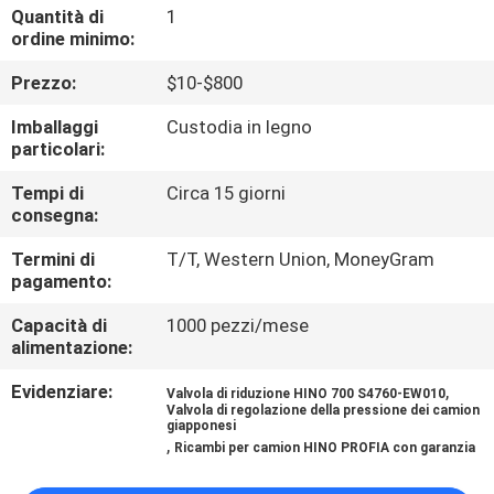
CONTROLLO
Quantità di
1
ordine minimo:
DI
Prezzo:
$10-$800
QUALITÀ
Imballaggi
Custodia in legno
particolari:
CONTATTICI
Tempi di
Circa 15 giorni
consegna:
NOTIZIE
Termini di
T/T, Western Union, MoneyGram
pagamento:
RICHIEDA
Capacità di
1000 pezzi/mese
UNA
alimentazione:
CITAZIONE
Evidenziare:
,
Valvola di riduzione HINO 700 S4760-EW010
Valvola di regolazione della pressione dei camion
giapponesi
MAPPA
,
Ricambi per camion HINO PROFIA con garanzia
DEL