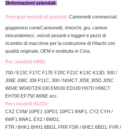
3Informazioni aziendali:
Principali modelli di prodotti:
Camionetti commerciali
giapponesi come
Camionetti, rimorchi, gru, camion
miscelatori
ecc. veicoli pesanti e leggeri e pezzi di
ricambio di macchine per la costruzione di Hitachi con
qualità originale, OEM e sostituita in Cina.
Per i modelli HINO:
700 / E13C F17C F17E F20C F21C K13C K13D, 500 /
J08E J08C J08 P11C, 300 / N04CT J05E J05D J05C
W04E W04DT,
EK100 EM100 ED100 H07D H06CT
EH700 EF750 W06E ecc.
Per i modelli ISUZU:
CXZ CXM/ 10PE1 10PD1 10PC1 6WF1, CYZ CYH /
6WF1 6WA1, EXZ / 6WG1,
FTR / 6HK1 6HH1 6BG1, FRR FSR / 6HE1 6BD1, FVR /