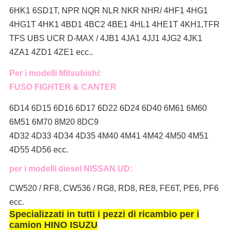
6HK1 6SD1T, NPR NQR NLR NKR NHR/ 4HF1 4HG1
4HG1T 4HK1 4BD1 4BC2 4BE1 4HL1 4HE1T 4KH1,TFR
TFS UBS UCR D-MAX / 4JB1 4JA1 4JJ1 4JG2 4JK1
4ZA1 4ZD1 4ZE1 ecc..
Per i modelli Mitsubishi:
FUSO FIGHTER & CANTER
6D14 6D15 6D16 6D17 6D22 6D24 6D40 6M61 6M60
6M51 6M70 8M20 8DC9
4D32 4D33 4D34 4D35 4M40 4M41 4M42 4M50 4M51
4D55 4D56 ecc.
per i modelli diesel NISSAN UD:
CW520 / RF8, CW536 / RG8, RD8, RE8, FE6T, PE6, PF6
ecc.
Specializzati in tutti i pezzi di ricambio per i
camion HINO ISUZU