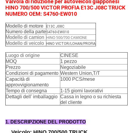
Valvola di riduzione per autoveicoli giapponesi
HINO 700/500 VICTOR PROFIA E13C J08C TRUCK
NUMERO OEM: S4760-EW010
Modello di motore
E13C J08C
Numero della parte
S4760-EW010
Modello di camion
HINO 500/700 CAMIONE
Modello di veicolo
HINO VICTOR/LOHAN/PROFIA
Luogo di origine
CINESE
MOQ
1 pezzo
Prezzo
Negoziabile
Condizioni di pagamento
Western Union,T/T
Capacità di
1000 PCS/mese
approvvigionamento
Tempo di consegna
1-15 giorni lavorativi
Dettagli dell' imballaggio
Cassa in legno o su richiesta
del cliente
1. DESCRIPZIONE DEL PRODOTTO
Veicolo: HINO 700/500 TRUCK