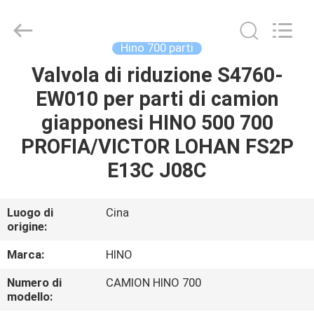
Guangzhou
Shunzheng
Technology
Co.,
Ltd.
Hino 700 parti
All
Rights
Valvola di riduzione S4760-
CASA
Reserved.
EW010 per parti di camion
PRODOTTI
giapponesi HINO 500 700
PROFIA/VICTOR LOHAN FS2P
CIRCA
E13C J08C
NOI
Luogo di
Cina
origine:
GIRO
DELLA
Marca:
HINO
FABBRICA
Numero di
CAMION HINO 700
modello: