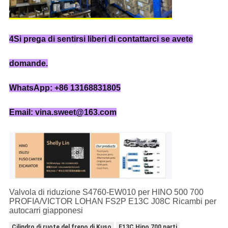
4Si prega di sentirsi liberi di contattarci se avete
domande.
WhatsApp: +86 13168831805
Email: vina.sweet@163.com
Valvola di riduzione S4760-EW010 per HINO 500 700
PROFIA/VICTOR LOHAN FS2P E13C J08C Ricambi per
autocarri giapponesi
Cilindro di ruote del freno di Kuso
E13C Hino 700 parti