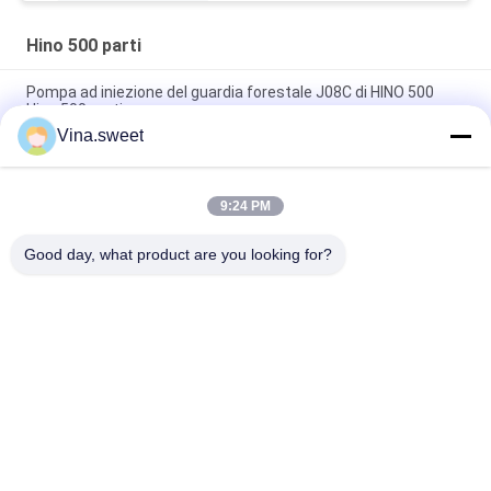
vendita Parti del motore
Isuzu
Hino 500 parti
Pompa ad iniezione del guardia forestale J08C di HINO 500
Hino 500 parti
Vina.sweet
Pistone di Hino J08E delle componenti del motore del camion
S130A-E0101
9:24 PM
Ricambi auto Hino dell'albero a camme del guardia forestale
J08C di HINO 500 parti
Good day, what product are you looking for?
Categorie popolari
Tutti
Parti Giapponesi Del 
Parti Del Camion Di 
Camion
Mercato Degli 
Accessori
Pezzi Di Ricambio 
Hino 700 Parti
Del Camion