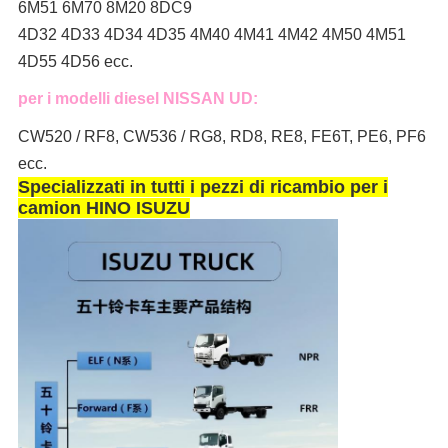
6M51 6M70 8M20 8DC9
4D32 4D33 4D34 4D35 4M40 4M41 4M42 4M50 4M51
4D55 4D56 ecc.
per i modelli diesel NISSAN UD:
CW520 / RF8, CW536 / RG8, RD8, RE8, FE6T, PE6, PF6
ecc.
Specializzati in tutti i pezzi di ricambio per i
camion HINO ISUZU