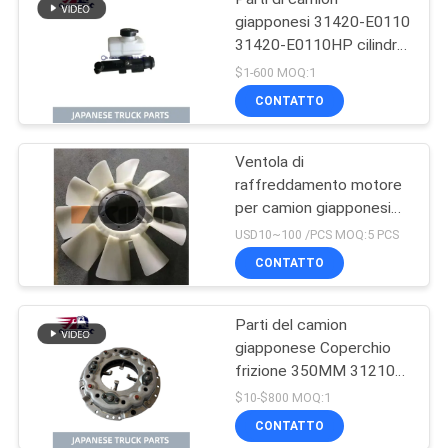
giapponesi 31420-E0110
31420-E0110HP cilindro
principale di frizione per
$1-600 MOQ:1
HINO 500 J08E
CONTATTO
Ventola di
raffreddamento motore
per camion giapponesi
per HINO 500 RANGER
USD10~100 /PCS MOQ:5 PCS
J08E EURO 4 10 PALE
CONTATTO
Parti del camion
giapponese Coperchio
frizione 350MM 31210-
2621 HNC540 per
$10-$800 MOQ:1
camion HINO 500
CONTATTO
RANGER J08C J08CT in