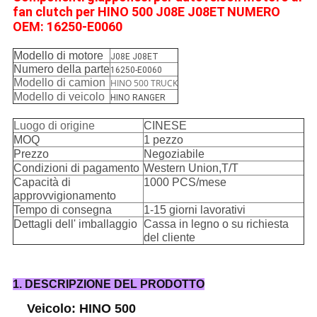
fan clutch per HINO 500 J08E J08ET NUMERO
OEM: 16250-E0060
Modello di motore
J08E J08ET
Numero della parte
16250-E0060
Modello di camion
HINO 500 TRUCK
Modello di veicolo
HINO RANGER
Luogo di origine
CINESE
MOQ
1 pezzo
Prezzo
Negoziabile
Condizioni di pagamento
Western Union,T/T
Capacità di
1000 PCS/mese
approvvigionamento
Tempo di consegna
1-15 giorni lavorativi
Dettagli dell' imballaggio
Cassa in legno o su richiesta
del cliente
1. DESCRIPZIONE DEL PRODOTTO
Veicolo: HINO 500