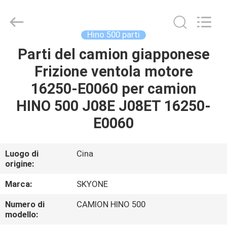
Guangzhou
Shunzheng
Technology
Co.,
Ltd.
Hino 500 parti
All
Rights
Parti del camion giapponese
CASA
Reserved.
Frizione ventola motore
PRODOTTI
16250-E0060 per camion
HINO 500 J08E J08ET 16250-
CIRCA
E0060
NOI
Luogo di
Cina
origine:
GIRO
DELLA
Marca:
SKYONE
FABBRICA
Numero di
CAMION HINO 500
modello: