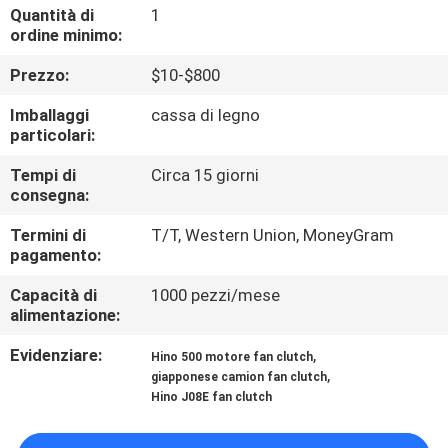
CONTROLLO
Quantità di
1
ordine minimo:
DI
Prezzo:
$10-$800
QUALITÀ
Imballaggi
cassa di legno
particolari:
CONTATTICI
Tempi di
Circa 15 giorni
consegna:
NOTIZIE
Termini di
T/T, Western Union, MoneyGram
pagamento:
RICHIEDA
Capacità di
1000 pezzi/mese
UNA
alimentazione:
CITAZIONE
Evidenziare:
,
Hino 500 motore fan clutch
,
giapponese camion fan clutch
Hino J08E fan clutch
MAPPA
DEL