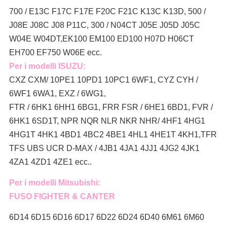
700 / E13C F17C F17E F20C F21C K13C K13D, 500 /
J08E J08C J08 P11C, 300 / N04CT J05E J05D J05C
W04E W04DT,
EK100 EM100 ED100 H07D H06CT
EH700 EF750 W06E ecc.
Per i modelli ISUZU:
CXZ CXM/ 10PE1 10PD1 10PC1 6WF1, CYZ CYH /
6WF1 6WA1, EXZ / 6WG1,
FTR / 6HK1 6HH1 6BG1, FRR FSR / 6HE1 6BD1, FVR /
6HK1 6SD1T, NPR NQR NLR NKR NHR/ 4HF1 4HG1
4HG1T 4HK1 4BD1 4BC2 4BE1 4HL1 4HE1T 4KH1,TFR
TFS UBS UCR D-MAX / 4JB1 4JA1 4JJ1 4JG2 4JK1
4ZA1 4ZD1 4ZE1 ecc..
Per i modelli Mitsubishi:
FUSO FIGHTER & CANTER
6D14 6D15 6D16 6D17 6D22 6D24 6D40 6M61 6M60