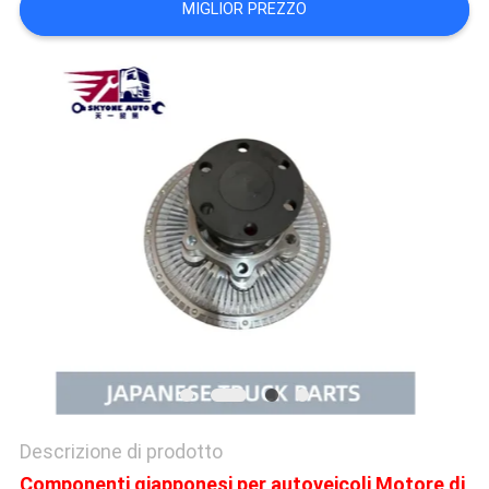
MIGLIOR PREZZO
SITO
PRIVACY
POLICY
Descrizione di prodotto
Componenti giapponesi per autoveicoli Motore di