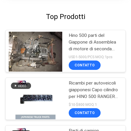
Top Prodotti
Hino 500 parti del
Giappone di Assemblea
di motore di seconda
mano con la trasmissione
USD1-5000/PCS MOQ:1pcs
per la buona condizione
CONTATTO
della gamma J08CT di
HINO 500
Ricambi per autoveicoli
giapponesi Capo cilindro
per HINO 500 RANGER
J08C-UJ J08CT OEM
$10-$800 MOQ:1
11101-E0541
CONTATTO
Parti di camion