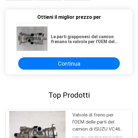
Ottieni il miglior prezzo per
Le parti giapponesi del camion
frenano la valvola per l'OEM del
diesel di ISUZU VC46 VC61 6WG1
6UZ1 8-98222788-0
Continua
Top Prodotti
Valvola di freno per
l'OEM delle parti del
camion di ISUZU VC46
VC61 Japaneses 8-
USD 20~100 PCS MOQ:5 PCS