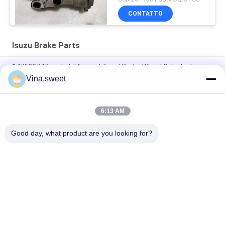
98222788-0 241-07028
CONTATTO
Isuzu Brake Parts
147600747 parti del freno di Front Brake Wheel Cylinder Isuzu
Vina.sweet
1476006840 cilindro di ruote del freno posteriore di 1-
47600684-0 ISUZU CXZ81 10PE1
6:13 AM
Disco di frizione 8-97377149-0 di 4HG1 NPR 8973771490 Isuzu
Brake Parts
Good day, what product are you looking for?
Categorie popolari
Tutti
Parti Giapponesi Del 
Parti Del Camion Di 
Camion
Mercato Degli 
Accessori
Pezzi Di Ricambio 
Hino 700 Parti
Del Camion