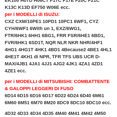
EK100 H07D H06CT F17C F17E F20C F21C
K13C K13D EF750 W06E ecc.
per i MODELLI di ISUZU:
CXZ CXM/10PE1 10PD1 10PC1 6WF1, CYZ
CYH/6WF1 6With un 1, EXZ/6WG1,
FTR/6HK1 6HH1 6BG1, FRR FSR/6HE1 6BD1,
FVR/6HK1 6SD1T, NQR NLR NKR NHR/4HF1
4HG1 4HG1T 4HK1 4BD1 4Because2 4BE1 4HL1
4HE1T 4KH1 di NPR, TFR TFS UBS UCR D-
MAX/
4JB1 4JA1 4JJ1 4JG2 4JK1 4ZA1 4ZD1
4ZE1 ecc.
per i MODELLI di MITSUBISHI: COMBATTENTE
& GALOPPI LEGGERI DI FUSO
6D14 6D15 6D16 6D17 6D22 6D24 6D40 6M61
6M60 6M51 6M70 8M20 8DC9 8DC10 8DC10 ecc.
4D32 4D33 4D34 4D35 4M40 4M41 4M42 4M50