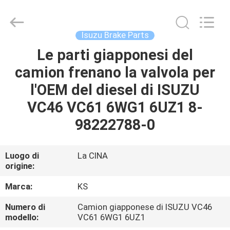
Guangzhou
Shunzheng
Technology
Co.,
Ltd.
Isuzu Brake Parts
All
Rights
Le parti giapponesi del
CASA
Reserved.
camion frenano la valvola per
PRODOTTI
l'OEM del diesel di ISUZU
VC46 VC61 6WG1 6UZ1 8-
CIRCA
98222788-0
NOI
Luogo di
La CINA
origine:
GIRO
DELLA
Marca:
KS
FABBRICA
Numero di
Camion giapponese di ISUZU VC46
modello:
VC61 6WG1 6UZ1