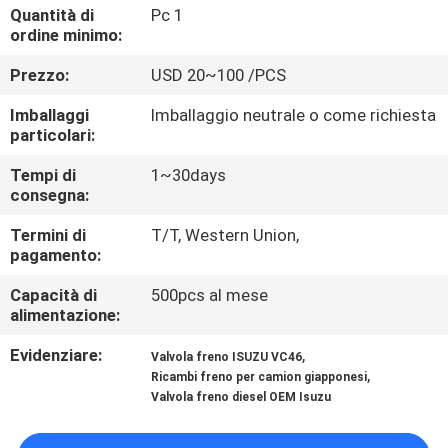
CONTROLLO
Quantità di
Pc 1
ordine minimo:
DI
Prezzo:
USD 20~100 /PCS
QUALITÀ
Imballaggi
Imballaggio neutrale o come richiesta
particolari:
CONTATTICI
Tempi di
1~30days
consegna:
NOTIZIE
Termini di
T/T, Western Union,
pagamento:
RICHIEDA
Capacità di
500pcs al mese
UNA
alimentazione:
CITAZIONE
Evidenziare:
,
Valvola freno ISUZU VC46
,
Ricambi freno per camion giapponesi
Valvola freno diesel OEM Isuzu
MAPPA
DEL