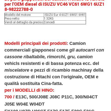
per l'OEM diesel di ISUZU VC46 VC61 6WG1 6UZ1
8-98222788-0
Modello del motore:
ISUZU Eur 4 6UZ1 6WG1 6HK1
Peso netto:
1.32KG
Vendi al dettaglio da preciso:
Concedi
Modelli principali dei prodotti:
Camion
commerciali giapponesi come
gli autocarri con
cassone ribaltabile
, rimorchi, gru, camion
vehicls
resistenti e di bassa potenza ecc. del
miscelatore
e pezzi di ricambio machinay della
costruzione di Hitachi con l'originale, OEM e
qualità sostituita Cina-fatta.
per i MODELLI di HINO:
700 /
E13C, 500/J08E J08C P11C, 300/N04CT
J05E W04E W04DT