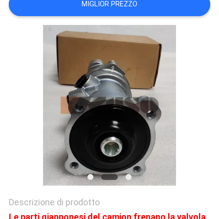
MIGLIOR PREZZO
SITO
PRIVACY
POLICY
Descrizione di prodotto
Le parti giapponesi del camion frenano la valvola