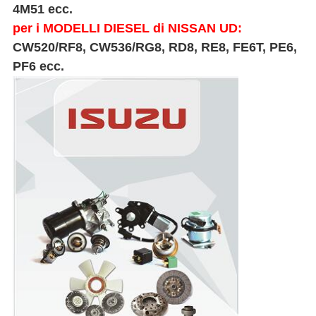
4M51 ecc.
per i MODELLI DIESEL di NISSAN UD:
CW520/RF8, CW536/RG8, RD8, RE8, FE6T, PE6,
PF6 ecc.