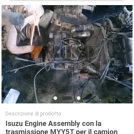
SITO
PRIVACY
POLICY
Descrizione di prodotto
Isuzu Engine Assembly con la
trasmissione MYY5T per il camion