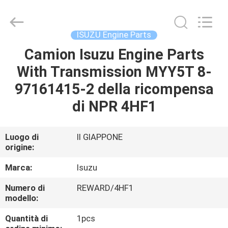
Guangzhou
Shunzheng
Technology
Co.,
Ltd.
ISUZU Engine Parts
All
Rights
Camion Isuzu Engine Parts
CASA
Reserved.
With Transmission MYY5T 8-
PRODOTTI
97161415-2 della ricompensa
di NPR 4HF1
CIRCA
NOI
Luogo di
Il GIAPPONE
origine:
GIRO
Marca:
Isuzu
DELLA
Numero di
REWARD/4HF1
modello:
FABBRICA
Quantità di
1pcs