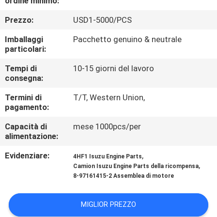
ordine minimo:
CONTROLLO
Prezzo:
USD1-5000/PCS
DI
QUALITÀ
Imballaggi
Pacchetto genuino & neutrale
particolari:
CONTATTICI
Tempi di
10-15 giorni del lavoro
consegna:
Termini di
T/T, Western Union,
NOTIZIE
pagamento:
Capacità di
mese 1000pcs/per
RICHIEDA
alimentazione:
UNA
Evidenziare:
,
4HF1 Isuzu Engine Parts
CITAZIONE
,
Camion Isuzu Engine Parts della ricompensa
8-97161415-2 Assemblea di motore
MAPPA
MIGLIOR PREZZO
DEL