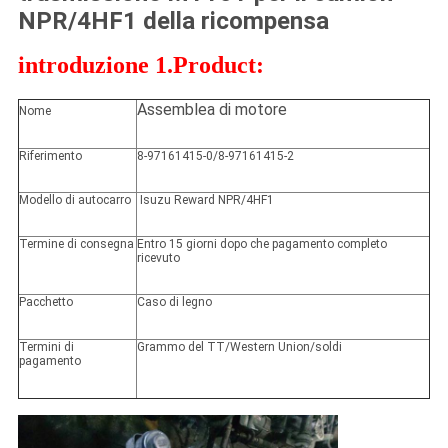
NPR/4HF1 della ricompensa
introduzione 1.Product:
Assemblea di motore
Nome
Riferimento
8-97161415-0/8-97161415-2
Modello di autocarro
Isuzu Reward NPR/4HF1
Termine di consegna
Entro 15 giorni dopo che pagamento completo
ricevuto
Pacchetto
Caso di legno
Termini di
Grammo del TT/Western Union/soldi
pagamento