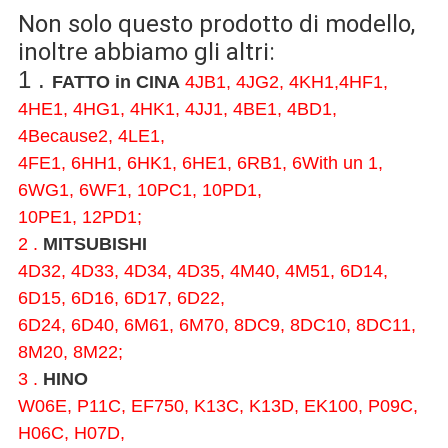
Non solo questo prodotto di modello,
inoltre abbiamo gli altri:
1 .
FATTO in CINA
4JB1, 4JG2, 4KH1,4HF1,
4HE1, 4HG1, 4HK1, 4JJ1, 4BE1, 4BD1,
4Because2, 4LE1,
4FE1, 6HH1, 6HK1, 6HE1, 6RB1, 6With un 1,
6WG1, 6WF1, 10PC1, 10PD1,
10PE1, 12PD1;
2 .
MITSUBISHI
4D32, 4D33, 4D34, 4D35, 4M40, 4M51, 6D14,
6D15, 6D16, 6D17, 6D22,
6D24, 6D40, 6M61, 6M70, 8DC9, 8DC10, 8DC11,
8M20, 8M22;
3 .
HINO
W06E, P11C, EF750, K13C, K13D, EK100, P09C,
H06C, H07D,