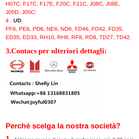
H07C, F17C, F17E, F20C, F21C, J08C, J08E,
J05D, J05C;
4 .
UD
PF6, PE6, PD6, NE6, ND6, FD46, FD42, FD35,
ED35, ED33, RH10, RH8, RF8, RD8, TD27, TD42.
3.Contacs per ulteriori dettagli:
Perché scelga la nostra società?
1.