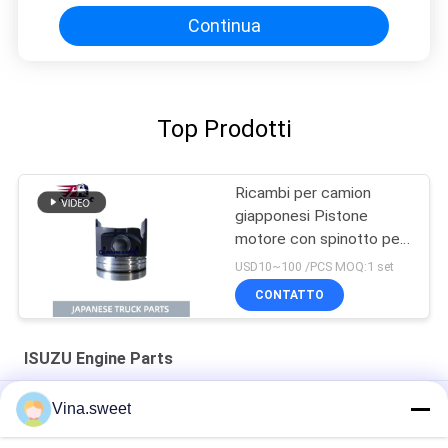
Continua
Top Prodotti
Ricambi per camion
giapponesi Pistone
motore con spinotto per
ISUZU NPR 4HG1T
USD10~100 /PCS MOQ:1 set
Nuovo modello 8-
CONTATTO
98209745-0
ISUZU Engine Parts
Cilindro di ruote del freno di ISUZ 6HH1 Isuzu Engine Parts
Vina.sweet
Guarnizione capa 6SD1 Isuzu Engine Parts dei ricambi auto