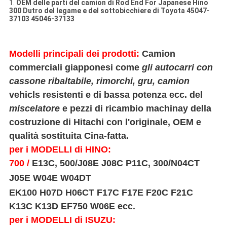
1.
OEM delle parti del camion di Rod End For Japanese Hino
300 Dutro del legame e del sottobicchiere di Toyota 45047-
37103 45046-37133
Modelli principali dei prodotti:
Camion
commerciali giapponesi come
gli autocarri con
cassone ribaltabile
, rimorchi, gru, camion
vehicls
resistenti e di bassa potenza ecc. del
miscelatore
e pezzi di ricambio machinay della
costruzione di Hitachi con l'originale, OEM e
qualità sostituita Cina-fatta.
per i MODELLI di HINO:
700 /
E13C, 500/J08E J08C P11C, 300/N04CT
J05E W04E W04DT
EK100 H07D H06CT F17C F17E F20C F21C
K13C K13D EF750 W06E ecc.
per i MODELLI di ISUZU: