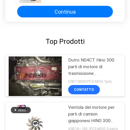
Continua
Top Prodotti
Dutro N04CT Hino 300
parti di motore di
trasmissione
dell'Assemblea
USD1-5000/PCS MOQ:1pcs
CONTATTO
Ventola del motore per
parti di camion
giapponesi HINO 300
DUTRO N04CT N04C
USD10~100 /PCS MOQ:5 pezzi