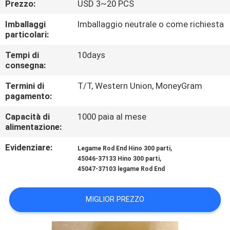
Prezzo:
USD 3~20 PCS
CONTROLLO
DI
Imballaggi
Imballaggio neutrale o come richiesta
particolari:
QUALITÀ
Tempi di
10days
consegna:
CONTATTICI
Termini di
T/T, Western Union, MoneyGram
pagamento:
NOTIZIE
Capacità di
1000 paia al mese
alimentazione:
RICHIEDA
Evidenziare:
,
Legame Rod End Hino 300 parti
UNA
,
45046-37133 Hino 300 parti
45047-37103 legame Rod End
CITAZIONE
MIGLIOR PREZZO
MAPPA
DEL