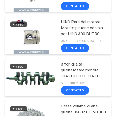
OEM 16361-78100
CONTATTO
HINO Parti del motore
Motore pistone con pin
per HINO 300 DUTRO
W04D OEM 13216-
USD10~100 /PCS MOQ:1 set
E0020
CONTATTO
8 fori di alta
qualitàAffare motore
13411-E0071 13411-
78080 HINO 300 Dutro
$10-$800 MOQ:1
W04D N04CT
CONTATTO
N04C/Toyota Per parti
Hino 300
Cassa volante di alta
qualità 066021 HINO 300