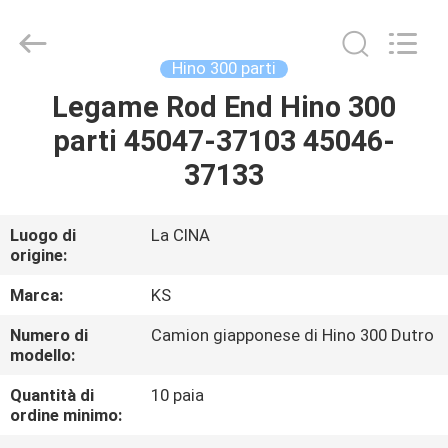
Guangzhou
Shunzheng
Technology
Co.,
Ltd.
Hino 300 parti
All
Rights
Legame Rod End Hino 300
CASA
Reserved.
parti 45047-37103 45046-
PRODOTTI
37133
CIRCA
Luogo di
La CINA
origine:
NOI
Marca:
KS
GIRO
Numero di
Camion giapponese di Hino 300 Dutro
modello:
DELLA
FABBRICA
Quantità di
10 paia
ordine minimo: