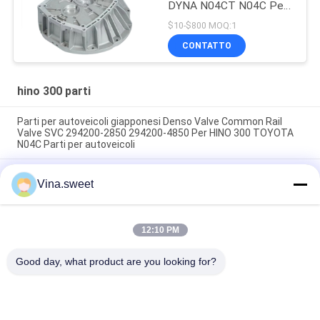
DYNA N04CT N04C Per
parti Hino 300
$10-$800 MOQ:1
CONTATTO
hino 300 parti
Parti per autoveicoli giapponesi Denso Valve Common Rail
Valve SVC 294200-2850 294200-4850 Per HINO 300 TOYOTA
N04C Parti per autoveicoli
Parti di autoveicoli giapponesi Denso Suction Control SVC
Vina.sweet
Valve 294200-4850 04226-E0110 Per HINO 300 TOYOTA N04C
HinoTruck Parts
Il camion giapponese parte l'uso della camera 46760-36260
12:10 PM
del freno di scarico per il camion HINO 300 PARTI DEL MOTORE
TOYOTA COASTER HINOHINO
Good day, what product are you looking for?
Categorie popolari
Tutti