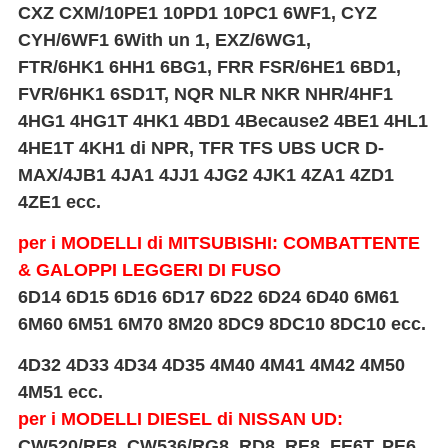
CXZ CXM/10PE1 10PD1 10PC1 6WF1, CYZ
CYH/6WF1 6With un 1, EXZ/6WG1,
FTR/6HK1 6HH1 6BG1, FRR FSR/6HE1 6BD1,
FVR/6HK1 6SD1T, NQR NLR NKR NHR/4HF1
4HG1 4HG1T 4HK1 4BD1 4Because2 4BE1 4HL1
4HE1T 4KH1 di NPR, TFR TFS UBS UCR D-
MAX/
4JB1 4JA1 4JJ1 4JG2 4JK1 4ZA1 4ZD1
4ZE1 ecc.
per i MODELLI di MITSUBISHI: COMBATTENTE
& GALOPPI LEGGERI DI FUSO
6D14 6D15 6D16 6D17 6D22 6D24 6D40 6M61
6M60 6M51 6M70 8M20 8DC9 8DC10 8DC10 ecc.
4D32 4D33 4D34 4D35 4M40 4M41 4M42 4M50
4M51 ecc.
per i MODELLI DIESEL di NISSAN UD:
CW520/RF8, CW536/RG8, RD8, RE8, FE6T, PE6,