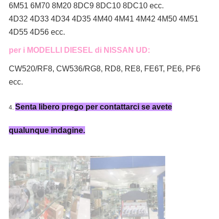
6M51 6M70 8M20 8DC9 8DC10 8DC10 ecc.
4D32 4D33 4D34 4D35 4M40 4M41 4M42 4M50 4M51
4D55 4D56 ecc.
per i MODELLI DIESEL di NISSAN UD:
CW520/RF8, CW536/RG8, RD8, RE8, FE6T, PE6, PF6
ecc.
Senta libero prego per contattarci se avete
4.
qualunque indagine.