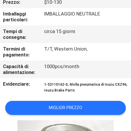
Prezzo:
$10-130
CONTROLLO
DI
Imballaggi
IMBALLAGGIO NEUTRALE
particolari:
QUALITÀ
Tempi di
circa 15 giorni
consegna:
CONTATTICI
Termini di
T/T, Western Union,
pagamento:
NOTIZIE
Capacità di
1000pcs/month
alimentazione:
RICHIEDA
Evidenziare:
,
,
1-52110142-0
Molla pneumatica di Isuzu CXZ96
UNA
Isuzu Brake Parts
CITAZIONE
MIGLIOR PREZZO
MAPPA
DEL