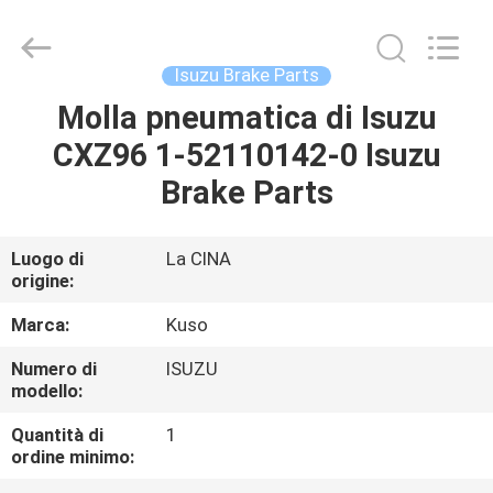
Guangzhou
Shunzheng
Technology
Co.,
Ltd.
Isuzu Brake Parts
All
Rights
Molla pneumatica di Isuzu
CASA
Reserved.
CXZ96 1-52110142-0 Isuzu
PRODOTTI
Brake Parts
CIRCA
Luogo di
La CINA
origine:
NOI
Marca:
Kuso
GIRO
Numero di
ISUZU
modello:
DELLA
FABBRICA
Quantità di
1
ordine minimo: