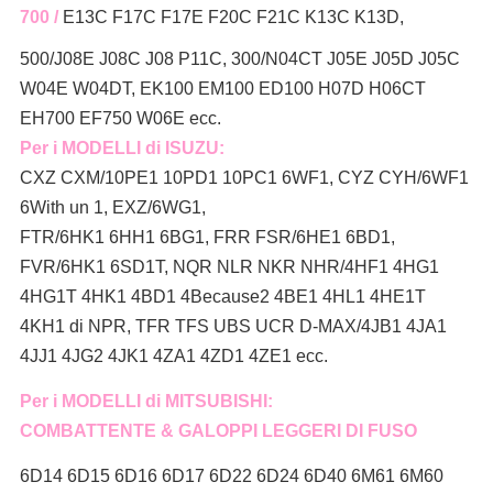
700 /
E13C F17C F17E F20C F21C K13C K13D,
500/J08E J08C J08 P11C, 300/N04CT J05E J05D J05C
W04E W04DT, EK100 EM100 ED100 H07D H06CT
EH700 EF750 W06E ecc.
Per i MODELLI di ISUZU:
CXZ CXM/10PE1 10PD1 10PC1 6WF1, CYZ CYH/6WF1
6With un 1, EXZ/6WG1,
FTR/6HK1 6HH1 6BG1, FRR FSR/6HE1 6BD1,
FVR/6HK1 6SD1T, NQR NLR NKR NHR/4HF1 4HG1
4HG1T 4HK1 4BD1 4Because2 4BE1 4HL1 4HE1T
4KH1 di NPR, TFR TFS UBS UCR D-MAX/4JB1 4JA1
4JJ1 4JG2 4JK1 4ZA1 4ZD1 4ZE1 ecc.
Per i MODELLI di MITSUBISHI:
COMBATTENTE & GALOPPI LEGGERI DI FUSO
6D14 6D15 6D16 6D17 6D22 6D24 6D40 6M61 6M60