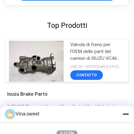
Top Prodotti
Valvola di freno per
l'OEM delle parti del
camion di ISUZU VC46
VC61 Japaneses 8-
USD 20~100 PCS MOQ:5 PCS
98222788-0 241-07028
CONTATTO
Isuzu Brake Parts
147600747 parti del freno di Front Brake Wheel Cylinder Isuzu
Vina.sweet
1476006840 cilindro di ruote del freno posteriore di 1-
47600684-0 ISUZU CXZ81 10PE1
4:33 PM