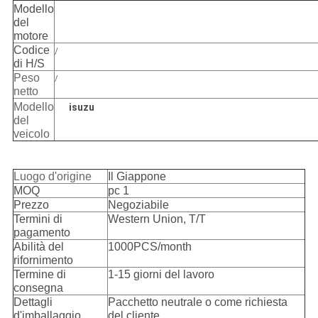
Modello
del
motore
Codice
/
di H/S
Peso
/
netto
Modello
isuzu
del
veicolo
Luogo d'origine
Il Giappone
MOQ
pc 1
Prezzo
Negoziabile
Termini di
Western Union, T/T
pagamento
Abilità del
1000PCS/month
rifornimento
Termine di
1-15 giorni del lavoro
consegna
Dettagli
Pacchetto neutrale o come richiesta
d'imballaggio
del cliente