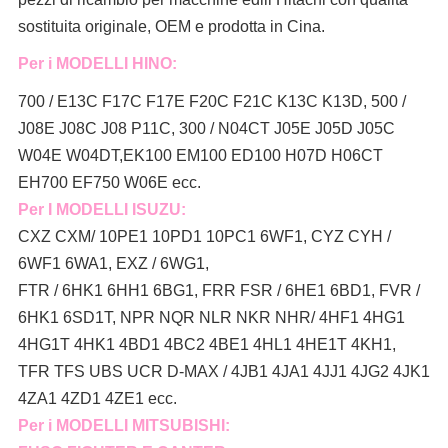
sostituita originale, OEM e prodotta in Cina.
Per i MODELLI HINO:
700 / E13C F17C F17E F20C F21C K13C K13D, 500 /
J08E J08C J08 P11C, 300 / N04CT J05E J05D J05C
W04E W04DT,
EK100 EM100 ED100 H07D H06CT
EH700 EF750 W06E ecc.
Per I MODELLI ISUZU:
CXZ CXM/ 10PE1 10PD1 10PC1 6WF1, CYZ CYH /
6WF1 6WA1, EXZ / 6WG1,
FTR / 6HK1 6HH1 6BG1, FRR FSR / 6HE1 6BD1, FVR /
6HK1 6SD1T, NPR NQR NLR NKR NHR/ 4HF1 4HG1
4HG1T 4HK1 4BD1 4BC2 4BE1 4HL1 4HE1T 4KH1,
TFR TFS UBS UCR D-MAX / 4JB1 4JA1 4JJ1 4JG2 4JK1
4ZA1 4ZD1 4ZE1 ecc.
Per i MODELLI MITSUBISHI: