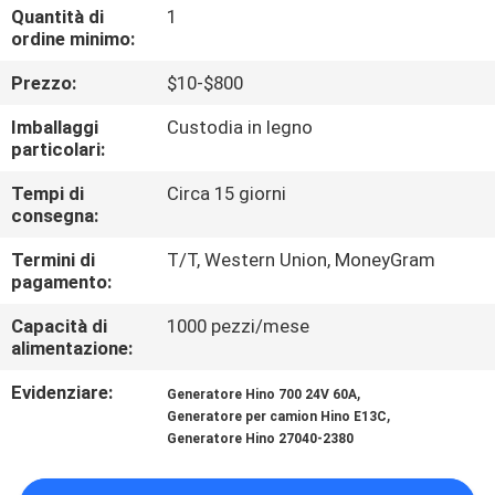
CONTROLLO
Quantità di
1
ordine minimo:
DI
Prezzo:
$10-$800
QUALITÀ
Imballaggi
Custodia in legno
particolari:
CONTATTICI
Tempi di
Circa 15 giorni
consegna:
NOTIZIE
Termini di
T/T, Western Union, MoneyGram
pagamento:
RICHIEDA
Capacità di
1000 pezzi/mese
UNA
alimentazione:
CITAZIONE
Evidenziare:
,
Generatore Hino 700 24V 60A
,
Generatore per camion Hino E13C
Generatore Hino 27040-2380
MAPPA
DEL