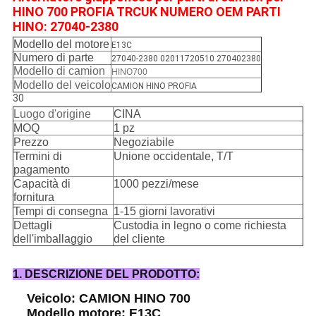
HINO 700 PROFIA TRCUK NUMERO OEM PARTI
HINO: 27040-2380
Modello del motore
E13C
Numero di parte
27040-2380 02011720510 270402380
Modello di camion
HINO700
Modello del veicolo
CAMION HINO PROFIA
30
Luogo d'origine
CINA
MOQ
1 pz
Prezzo
Negoziabile
Termini di
Unione occidentale, T/T
pagamento
Capacità di
1000 pezzi/mese
fornitura
Tempi di consegna
1-15 giorni lavorativi
Dettagli
Custodia in legno o come richiesta
dell'imballaggio
del cliente
1. DESCRIZIONE DEL PRODOTTO:
Veicolo: CAMION HINO 700
Modello motore: E13C