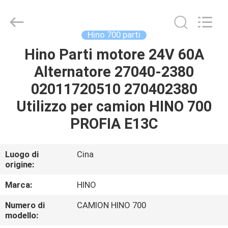
Guangzhou
Shunzheng
Technology
Co.,
Ltd.
Hino 700 parti
All
Rights
Hino Parti motore 24V 60A
CASA
Reserved.
Alternatore 27040-2380
PRODOTTI
02011720510 270402380
Utilizzo per camion HINO 700
CIRCA
PROFIA E13C
NOI
Luogo di
Cina
origine:
GIRO
DELLA
Marca:
HINO
FABBRICA
Numero di
CAMION HINO 700
modello: