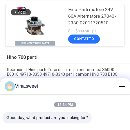
Hino Parti motore 24V
60A Alternatore 27040-
2380 02011720510
270402380 Utilizzo per
$10-$800 MOQ:1
camion HINO 700
CONTATTO
PROFIA E13C
Hino 700 parti
Il camion di Hino parte l'uso della molla pneumatica S50D0-
E0010 49710-3350 49710-3340 per il camion HINO 700 E13C
Vina.sweet
Hino Truck Parts Power steering pump 44310-E0310 14714-
99020 Utilizzo per il camion HINO 700 ZS FS E13C
Il camion Hino parte l'uso della pompa S2910-E0C02 del
12:34 PM
compressore d'aria di marca HNTC per il camion HINO 500
J08E
Good day, what product are you looking for?
Categorie popolari
Tutti