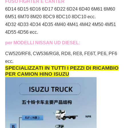
FUSO FIGHTER E CANTER
6D14 6D15 6D16 6D17 6D22 6D24 6D40 6M61 6M60
6M51 6M70 8M20 8DC9 8DC10 8DC10 ecc.
4D32 4D33 4D34 4D35 4M40 4M41 4M42 4M50 4M51
4D55 4D56 ecc.
per MODELLI NISSAN UD DIESEL:
CW520/RF8, CW536/RG8, RD8, RE8, FE6T, PE6, PF6
ecc.
SPECIALIZZATI IN TUTTI I PEZZI DI RICAMBIO
PER CAMION HINO ISUZU