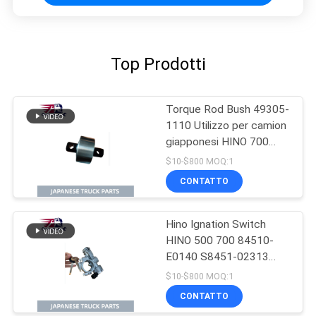
Top Prodotti
Torque Rod Bush 49305-
1110 Utilizzo per camion
giapponesi HINO 700
P11C Hino Mixer Truck
$10-$800 MOQ:1
Parts
CONTATTO
Hino Ignation Switch
HINO 500 700 84510-
E0140 S8451-02313
Utilizzo Per camion
$10-$800 MOQ:1
giapponese Per parti di
CONTATTO
motore Hino