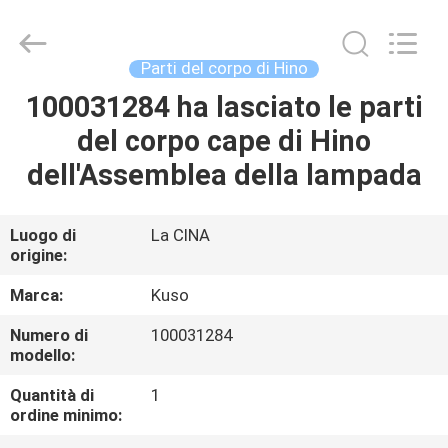
Guangzhou
Shunzheng
Technology
Co.,
Ltd.
Parti del corpo di Hino
All
Rights
100031284 ha lasciato le parti
CASA
Reserved.
del corpo cape di Hino
PRODOTTI
dell'Assemblea della lampada
CIRCA
Luogo di
La CINA
origine:
NOI
Marca:
Kuso
GIRO
Numero di
100031284
modello:
DELLA
FABBRICA
Quantità di
1
ordine minimo: