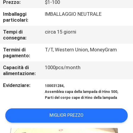
Prezzo:
$1-100
CONTROLLO
DI
Imballaggi
IMBALLAGGIO NEUTRALE
particolari:
QUALITÀ
Tempi di
circa 15 giorni
consegna:
CONTATTICI
Termini di
T/T, Western Union, MoneyGram
pagamento:
NOTIZIE
Capacità di
1000pcs/month
alimentazione:
RICHIEDA
Evidenziare:
,
100031284
UNA
,
Assemblea capa della lampada di Hino 500
Parti del corpo cape di Hino della lampada
CITAZIONE
MIGLIOR PREZZO
MAPPA
DEL