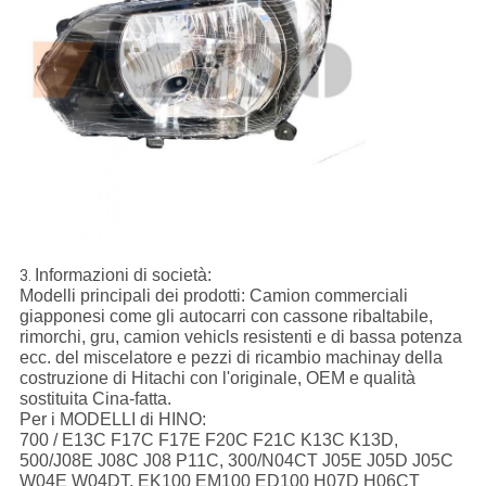
Informazioni di società:
3.
Modelli principali dei prodotti: Camion commerciali
giapponesi come gli autocarri con cassone ribaltabile,
rimorchi, gru, camion vehicls resistenti e di bassa potenza
ecc. del miscelatore e pezzi di ricambio machinay della
costruzione di Hitachi con l'originale, OEM e qualità
sostituita Cina-fatta.
Per i MODELLI di HINO:
700 / E13C F17C F17E F20C F21C K13C K13D,
500/J08E J08C J08 P11C, 300/N04CT J05E J05D J05C
W04E W04DT, EK100 EM100 ED100 H07D H06CT