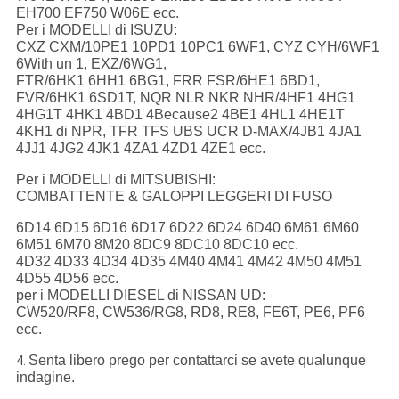
EH700 EF750 W06E ecc.
Per i MODELLI di ISUZU:
CXZ CXM/10PE1 10PD1 10PC1 6WF1, CYZ CYH/6WF1
6With un 1, EXZ/6WG1,
FTR/6HK1 6HH1 6BG1, FRR FSR/6HE1 6BD1,
FVR/6HK1 6SD1T, NQR NLR NKR NHR/4HF1 4HG1
4HG1T 4HK1 4BD1 4Because2 4BE1 4HL1 4HE1T
4KH1 di NPR, TFR TFS UBS UCR D-MAX/4JB1 4JA1
4JJ1 4JG2 4JK1 4ZA1 4ZD1 4ZE1 ecc.
Per i MODELLI di MITSUBISHI:
COMBATTENTE & GALOPPI LEGGERI DI FUSO
6D14 6D15 6D16 6D17 6D22 6D24 6D40 6M61 6M60
6M51 6M70 8M20 8DC9 8DC10 8DC10 ecc.
4D32 4D33 4D34 4D35 4M40 4M41 4M42 4M50 4M51
4D55 4D56 ecc.
per i MODELLI DIESEL di NISSAN UD:
CW520/RF8, CW536/RG8, RD8, RE8, FE6T, PE6, PF6
ecc.
Senta libero prego per contattarci se avete qualunque
4.
indagine.