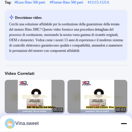
Tag:
#
Kuso Hino 500 parti
#
Pistone Hino 500 parti
#
11115-1121A
Descrizione video:
Cerchi una soluzione affidabile per la sostituzione della guarnizione della testata
del motore Hino J08C? Questo video fornisce una procedura dettagliata del
processo di sostituzione, mostrando la nostra vasta gamma di ricambi originali,
OEM e domestici. Vedrai come i nostri 13 anni di esperienza e il moderno sistema
di controllo elettronico garantiscono qualità e compatibilità, aiutandoti a mantenere
le prestazioni del motore con componenti affidabili.
Video Correlati
00:03
00:03
Sostituzione della guarnizione
Disco frizione HINO 500 350mm
Vina.sweet
dell'iniettore HINO 700 E13C
31250 E0320 Qualità Premium
S230741090
Ricambi Hino 500
Ricambi Hino 500