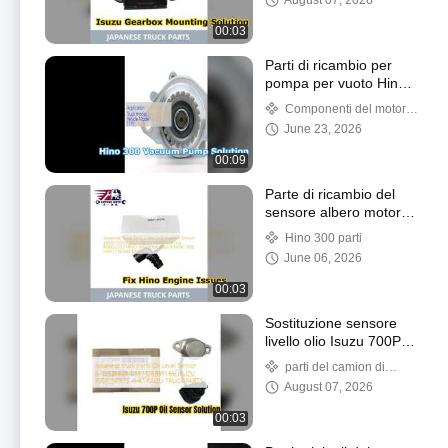
August 07, 2026
00:03
Parti di ricambio per
pompa per vuoto Hino
300 S05C N04CT
Componenti del motore
di Hino
June 23, 2026
00:09
Parte di ricambio del
sensore albero motore
Hino N04C
Hino 300 parti
June 06, 2026
00:03
Sostituzione sensore
livello olio Isuzu 700P
8973289931
parti del camion di
mercato degli accessori
August 07, 2026
00:03