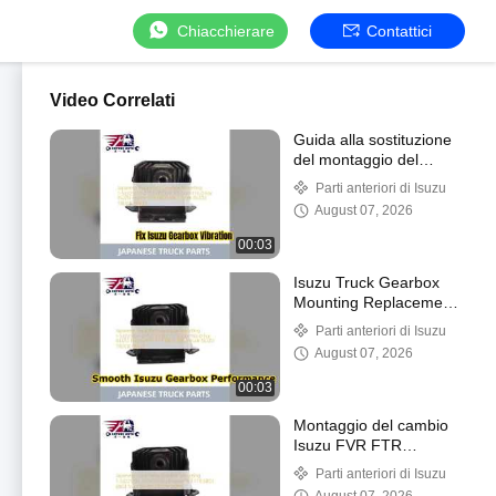
Chiacchierare
Contattici
Video Correlati
Guida alla sostituzione
del montaggio del
cambio Isuzu FSR
Parti anteriori di Isuzu
August 07, 2026
00:03
Isuzu Truck Gearbox
Mounting Replacement
Guide
Parti anteriori di Isuzu
August 07, 2026
00:03
Montaggio del cambio
Isuzu FVR FTR
1532251930 Parti
Parti anteriori di Isuzu
affidabili