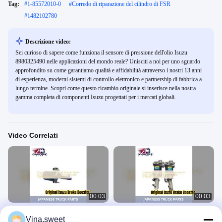
Tag:
#
1-85572010-0
#
Corredo di riparazione del cilindro di FSR
#
1482102780
Descrizione video:
Sei curioso di sapere come funziona il sensore di pressione dell'olio Isuzu
8980325490 nelle applicazioni del mondo reale? Unisciti a noi per uno sguardo
approfondito su come garantiamo qualità e affidabilità attraverso i nostri 13 anni
di esperienza, moderni sistemi di controllo elettronico e partnership di fabbrica a
lungo termine. Scopri come questo ricambio originale si inserisce nella nostra
gamma completa di componenti Isuzu progettati per i mercati globali.
Video Correlati
00:03
00:03
Booster originale Isuzu Brake Air
Servofreno originale Isuzu
Vina.sweet
Master 1478006630
1478007840 per FVR FRR