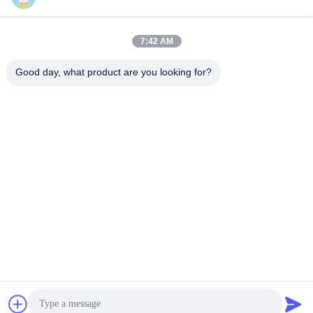
Parti Anteriori Di Isuzu
Parti Anteriori Di Isuzu
July 21, 2026
July 21, 2026
7:42 AM
Good day, what product are you looking for?
00:03
00:06
Sostituzione della pompa del
Sostituzione relè di avviamento Hino
compressore d'aria ISUZU 6WF1
500 700 24 V 28300E0051
Parti Anteriori Di Isuzu
Componenti Del Motore Di Hino
July 17, 2026
August 06, 2026
00:03
00:03
Sostituzione sensore tachimetro Hino
Elettrovalvola magnetica Mitsubishi
300 83181 37120
Fuso Canter MC859051
Hino 300 Parti
Parti Giapponesi Del Camion