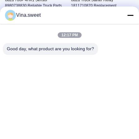
Isuzu 700P 4HK1 Sensor
Isuzu Truck Starter Relay
8980738830 Reliable Truck Parts
1811710870 Replacement
Parti Del Camion Di Mercato
Parti Del Camion Di Mercato
Vina.sweet
Degli Accessori
Degli Accessori
August 07, 2026
August 07, 2026
12:17 PM
Good day, what product are you looking for?
00:03
00:03
Sostituzione sensore livello olio
Parte di ricambio del sensore albero
Isuzu 700P 8973289931
motore Hino N04C
Parti Del Camion Di Mercato
Hino 300 Parti
Degli Accessori
June 06, 2026
August 07, 2026
00:09
00:09
Parti di ricambio per pompa per
Parti di ricambio di alta qualità del