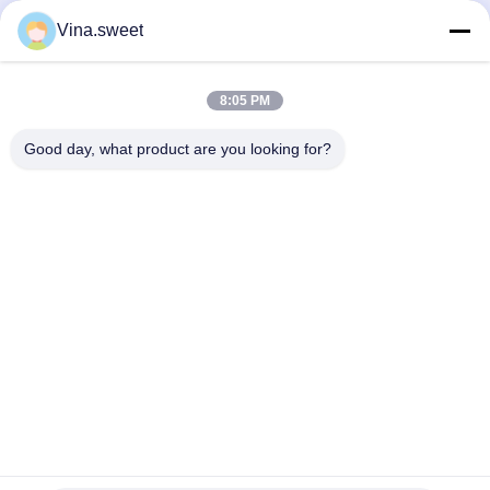
ISUZU 6UZ1 8974318260 Qualità
pompa del compressore d'aria Isuzu
Vina.sweet
HNTC
6UZ1
Parti Isuzu NPR
Parti Isuzu NPR
July 21, 2026
July 21, 2026
8:05 PM
Good day, what product are you looking for?
00:06
00:03
Parte di ricambio della pompa del
Parte di ricambio del sensore albero
compressore d'aria ISUZU NPR
motore Hino N04C
4HK1
Parti Isuzu NPR
Hino 300 Parti
July 21, 2026
June 06, 2026
00:09
00:03
Parti di ricambio per pompa per
Sostituzione sensore livello olio
vuoto Hino 300 S05C N04CT
Isuzu 700P 8973289931
Componenti Del Motore Di Hino
Parti Del Camion Di Mercato