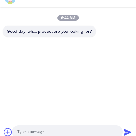
Componenti Del Motore Di Hino
Componenti Del Motore Di Hino
August 05, 2026
August 05, 2026
6:44 AM
Good day, what product are you looking for?
00:06
00:06
Relè amplificatore per camion HINO
Sostituzione interruttore ribaltabile
88650E0010 Parti del motore
cabina Hino 700 84280E0390
affidabili
Componenti Del Motore Di Hino
Parti Giapponesi Del Camion
August 05, 2026
August 05, 2026
00:03
00:06
Elettrovalvola turbocompressore
Sostituzione paraolio mozzo ruota
Hino 700 S2761 04910
Hino 500 300 SZ319 57001
Parti Hino 700
Ricambi Hino 500