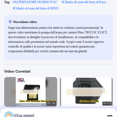
Tag:
#
ALTERNATORE DI HINO P11C
#
Cilindro di ruote del freno di Kuso
#
Cilindro di ruote del freno di HINO
Descrizione video:
Segui una dimostrazione pratica che mette in evidenza i punti prestazionali. In
questo video mostriamo la pompa dell'acqua per camion Hino 700 E13C E13CT,
descrivendone in dettaglio il processo di installazione, la compatibilità e le
informazioni sulle prestazioni nel mondo reale. Scopri come il nostro rigoroso
controllo di qualità e la nostra vasta esperienza nel settore garantiscono
componenti affidabili per veicoli commerciali nei mercati globali.
Video Correlati
00:06
00:03
Hino 700 P11C 24V Starter Relay
Resistenza ventilatore Hino 700
Vina.sweet
28400 E0150 Reliable Power
87138E0010 Correzione