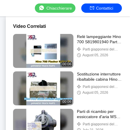
Chiacchierare
Contattici
Video Correlati
Relè lampeggiante Hino
700 S819801940 Parti
affidabili per camion
Parti giapponesi del
camion
August 05, 2026
00:06
Sostituzione interruttore
ribaltabile cabina Hino
700 84280E0390
Parti giapponesi del
camion
August 05, 2026
00:06
Parti di ricambio per
essiccatore d'aria MS1
per camion Nissan UD
Parti giapponesi del
camion