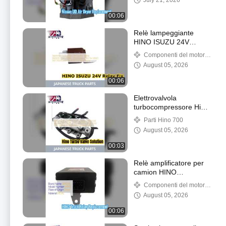
July 21, 2026
00:06
Relè lampeggiante
HINO ISUZU 24V
066500 5490
Componenti del motore
Sostituzione
di Hino
August 05, 2026
00:06
Elettrovalvola
turbocompressore Hino
700 S2761 04910
Parti Hino 700
August 05, 2026
00:03
Relè amplificatore per
camion HINO
88650E0010 Parti del
Componenti del motore
motore affidabili
di Hino
August 05, 2026
00:06