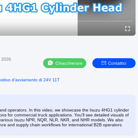
, 2026
Chiacchierare
Contattici
ositivo d'avviamento di 24V 11T
 and operators. In this video, we showcase the Isuzu 4HG1 cylinder
ons for commercial truck applications. You'll see detailed visuals of
ith various Isuzu NPR, NQR, NLR, NKR, and NHR models. We also
nce and supply chain workflows for international B2B operators.