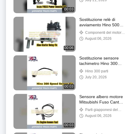
July 21, 2026
00:03
Sostituzione relè di
avviamento Hino 500
700 24 V 28300E0051
Componenti del motore
di Hino
August 06, 2026
00:06
Sostituzione sensore
tachimetro Hino 300
83181 37120
Hino 300 parti
July 20, 2026
00:03
Sensore albero motore
Mitsubishi Fuso Canter
ME225366
Parti giapponesi del
camion
August 06, 2026
00:03