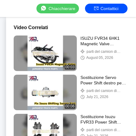
Chiacchierare
Contattici
Video Correlati
ISUZU FVR34 6HK1
Magnetic Valve
1825636020
parti del camion di
Replacement
mercato degli accessori
August 05, 2026
00:03
Sostituzione Servo
Power Shift destro per
camion Isuzu
parti del camion di
1337301030
mercato degli accessori
July 21, 2026
00:06
Sostituzione Isuzu
FVR33 Power Shift
Booster 8980228432
parti del camion di
mercato degli accessori